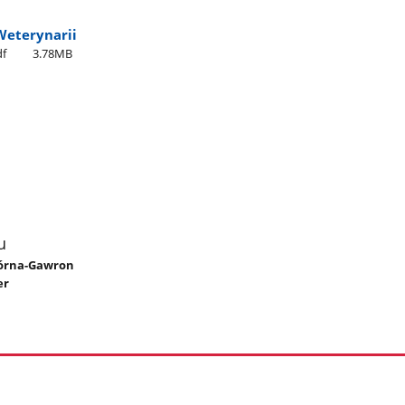
Weterynarii
df
3.78MB
u
 Górna-Gawron
er