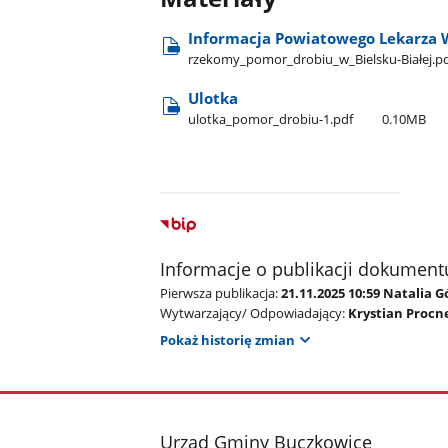
Informacja Powiatowego Lekarza 
rzekomy​_pomor​_drobiu​_w​_Bielsku-Białej.p
Ulotka
ulotka​_pomor​_drobiu-1.pdf
0.10MB
Informacje o publikacji dokument
Pierwsza publikacja:
21.11.2025 10:59 Natalia
Wytwarzający/ Odpowiadający:
Krystian Procn
Pokaż historię zmian
stopka
Urząd Gminy Buczkowice