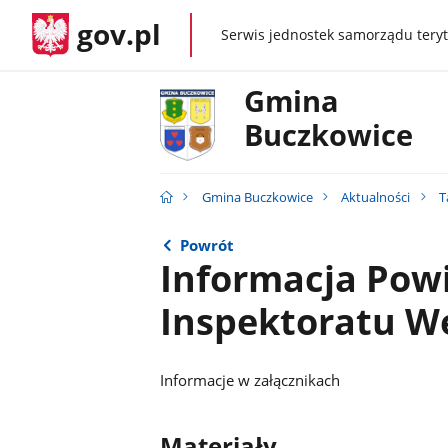
gov.pl
Serwis jednostek samorządu teryt
gov.pl
Gmina
Buczkowice
Gmina Buczkowice
Aktualności
T
Powrót
Informacja Pow
Inspektoratu We
Informacje w załącznikach
Materiały