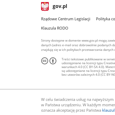
stopka
Strona
gov.pl
gov.pl
główna
Rządowe Centrum Legislacji
Polityka c
Klauzula RODO
Strony dostępne w domenie www.gov.pl mogą zawier
danych (adres e-mail oraz dobrowolnie podanych da
znajdują się w ich politykach przetwarzania danych
Treści tekstowe publikowane w serwis
udostępniane na licencji typu Creat
warunkach 4.0 (CC BY-SA 4.0). Materia
są udostępniane na licencji typu Cr
bez utworów zależnych 4.0 (CC BY-NC-N
W celu świadczenia usług na najwyższym p
w Państwa urządzeniu. W każdym momenci
oznacza akceptację przez Państwa
klauzu