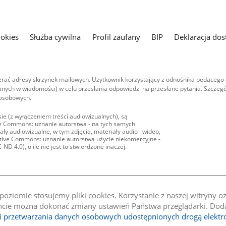
ookies
Służba cywilna
Profil zaufany
BIP
Deklaracja dos
ać adresy skrzynek mailowych. Użytkownik korzystający z odnośnika będącego 
nych w wiadomości) w celu przesłania odpowiedzi na przesłane pytania. Szczegó
 osobowych.
ie (z wyłączeniem treści audiowizualnych), są
ive Commons: uznanie autorstwa - na tych samych
ły audiowizualne, w tym zdjęcia, materiały audio i wideo,
eative Commons: uznanie autorstwa użycie niekomercyjne -
D 4.0), o ile nie jest to stwierdzone inaczej.
oziomie stosujemy pliki cookies. Korzystanie z naszej witryny 
e można dokonać zmiany ustawień Państwa przeglądarki. Dodat
li przetwarzania danych osobowych udostępnionych drogą elektr