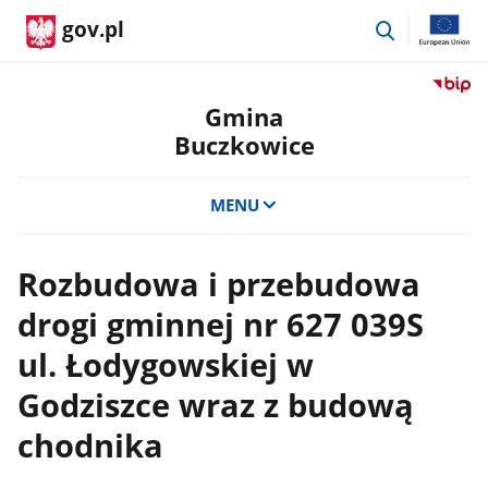
przejdź
gov.pl
do
wyszukiwar
Przejdź
do
Gmina
serwis
Buczkowice
Biulety
Informa
Publicz
MENU
Gmina
Buczko
Rozbudowa i przebudowa
drogi gminnej nr 627 039S
ul. Łodygowskiej w
Godziszce wraz z budową
chodnika