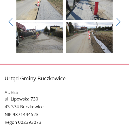
Pokaż
Pokaż
zdjęcie
zdjęcie
Pokaż
Poka
1
2
poprzednie
nest
z
z
zdjęcia
zdjęc
galerii.
galerii.
Pokaż
Pokaż
zdjęcie
zdjęcie
3
4
z
z
stopka
Urząd Gminy Buczkowice
galerii.
galerii.
ADRES
ul. Lipowska 730
43-374 Buczkowice
NIP 9371444523
Regon 002393073