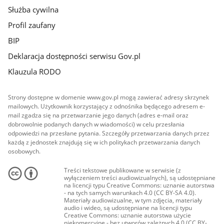
Służba cywilna
Profil zaufany
BIP
Deklaracja dostępności serwisu Gov.pl
Klauzula RODO
Strony dostępne w domenie www.gov.pl mogą zawierać adresy skrzynek
mailowych. Użytkownik korzystający z odnośnika będącego adresem e-
mail zgadza się na przetwarzanie jego danych (adres e-mail oraz
dobrowolnie podanych danych w wiadomości) w celu przesłania
odpowiedzi na przesłane pytania. Szczegóły przetwarzania danych przez
każdą z jednostek znajdują się w ich politykach przetwarzania danych
osobowych.
Treści tekstowe publikowane w serwisie (z
wyłączeniem treści audiowizualnych), są udostępniane
na licencji typu Creative Commons: uznanie autorstwa
- na tych samych warunkach 4.0 (CC BY-SA 4.0).
Materiały audiowizualne, w tym zdjęcia, materiały
audio i wideo, są udostępniane na licencji typu
Creative Commons: uznanie autorstwa użycie
niekomercyjne - bez utworów zależnych 4.0 (CC BY-