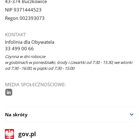
43-374 Buczkowice
NIP 9371444523
Regon 002393073
KONTAKT
Infolinia dla Obywatela
33 499 00 66
Czynna w dni robocze
w godzinach w poniedziałki, środy i czwartki od 7:30 - 15:30; we wtorki
od 7:30 - 16:00; w piątki od 7:30 - 15:00
MEDIA SPOŁECZNOŚCIOWE:
linkedin
Na skróty
stopka
Strona
gov.pl
gov.pl