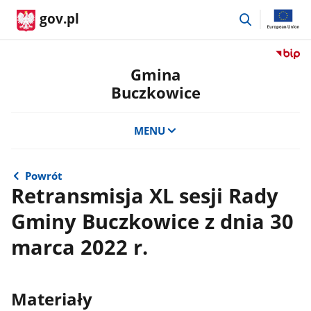
przejdź
gov.pl
do
wyszukiwar
Przejdź
do
Gmina
serwis
Buczkowice
Biulety
Informa
Publicz
MENU
Gmina
Buczko
Powrót
Retransmisja XL sesji Rady
Gminy Buczkowice z dnia 30
marca 2022 r.
Materiały