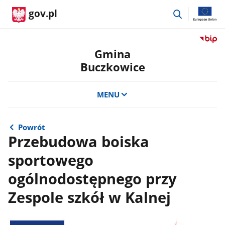
przejdź
gov.pl
do
wyszukiwar
Przejdź
do
Gmina
serwis
Buczkowice
Biulety
Informa
Publicz
MENU
Gmina
Buczko
Powrót
Przebudowa boiska
sportowego
ogólnodostępnego przy
Zespole szkół w Kalnej