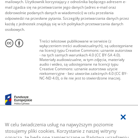
mailowych. Użytkownik korzystający z odnośnika będącego adresem e-
mail zgadza się na przetwarzanie jego danych (adres e-mail oraz
dobrowolnie podanych danych w wiadomości) w celu przesłania
odpowiedzi na przesłane pytania. Szczegóły przetwarzania danych przez
każdą z jednostek znajdują się w ich politykach przetwarzania danych
osobowych.
Treści tekstowe publikowane w serwisie (z
wyłączeniem treści audiowizualnych), są udostępniane
na licencji typu Creative Commons: uznanie autorstwa
- na tych samych warunkach 4.0 (CC BY-SA 4.0).
Materiały audiowizualne, w tym zdjęcia, materiały
audio i wideo, są udostępniane na licencji typu
Creative Commons: uznanie autorstwa użycie
niekomercyjne - bez utworów zależnych 4.0 (CC BY-
NC-ND 4.0), o ile nie jest to stwierdzone inaczej.
W celu świadczenia usług na najwyższym poziomie
stosujemy pliki cookies. Korzystanie z naszej witryny
oznacza, że będą one zamieszczane w Państwa urządzeniu.