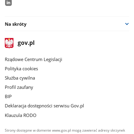
linkedin
Na skróty
stopka
Strona
gov.pl
gov.pl
główna
Rządowe Centrum Legislacji
Polityka cookies
Służba cywilna
Profil zaufany
BIP
Deklaracja dostępności serwisu Gov.pl
Klauzula RODO
Strony dostępne w domenie www.gov.pl mogą zawierać adresy skrzynek