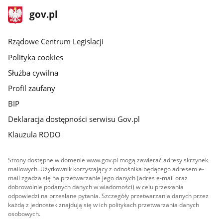
stopka
Strona
gov.pl
gov.pl
główna
Rządowe Centrum Legislacji
Polityka cookies
Służba cywilna
Profil zaufany
BIP
Deklaracja dostępności serwisu Gov.pl
Klauzula RODO
Strony dostępne w domenie www.gov.pl mogą zawierać adresy skrzynek
mailowych. Użytkownik korzystający z odnośnika będącego adresem e-
mail zgadza się na przetwarzanie jego danych (adres e-mail oraz
dobrowolnie podanych danych w wiadomości) w celu przesłania
odpowiedzi na przesłane pytania. Szczegóły przetwarzania danych przez
każdą z jednostek znajdują się w ich politykach przetwarzania danych
osobowych.