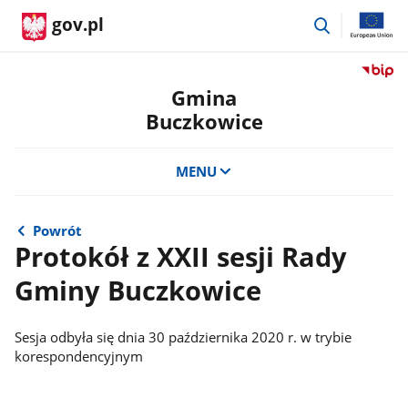
przejdź
gov.pl
do
wyszukiwar
Przejdź
do
Gmina
serwis
Buczkowice
Biulety
Informa
Publicz
MENU
Gmina
Buczko
Powrót
Protokół z XXII sesji Rady
Gminy Buczkowice
Sesja odbyła się dnia 30 października 2020 r. w trybie
korespondencyjnym