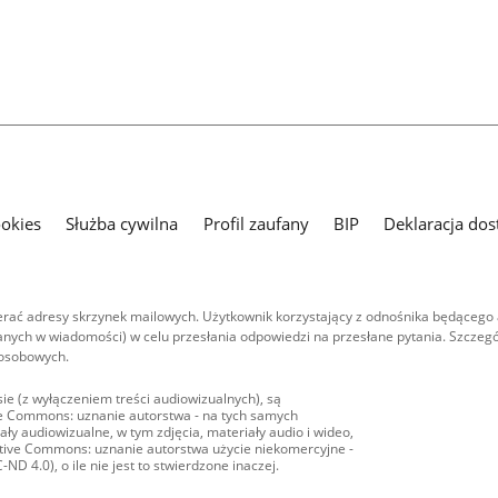
ookies
Służba cywilna
Profil zaufany
BIP
Deklaracja dos
ać adresy skrzynek mailowych. Użytkownik korzystający z odnośnika będącego 
nych w wiadomości) w celu przesłania odpowiedzi na przesłane pytania. Szczegó
 osobowych.
ie (z wyłączeniem treści audiowizualnych), są
ive Commons: uznanie autorstwa - na tych samych
ły audiowizualne, w tym zdjęcia, materiały audio i wideo,
eative Commons: uznanie autorstwa użycie niekomercyjne -
D 4.0), o ile nie jest to stwierdzone inaczej.