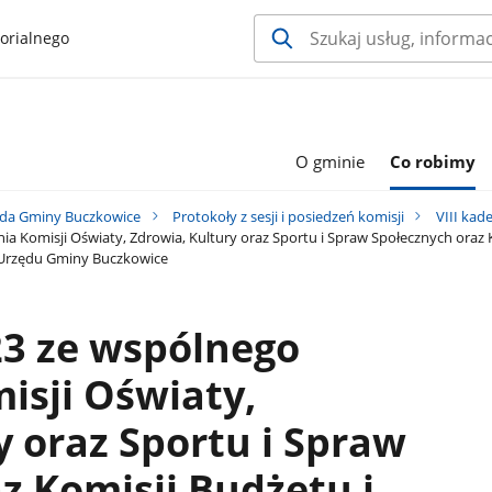
orialnego
O gminie
Co robimy
da Gminy Buczkowice
Protokoły z sesji i posiedzeń komisji
VIII kad
ia Komisji Oświaty, Zdrowia, Kultury oraz Sportu i Spraw Społecznych oraz
u Urzędu Gminy Buczkowice
23 ze wspólnego
isji Oświaty,
y oraz Sportu i Spraw
z Komisji Budżetu i