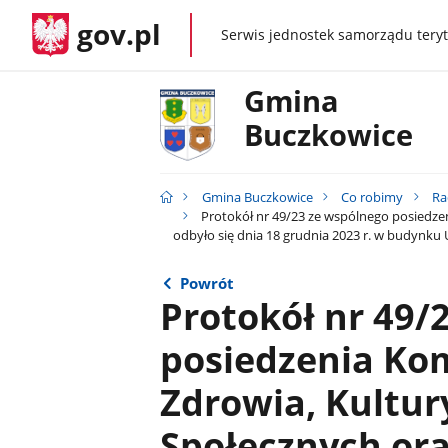
gov.pl
Serwis jednostek samorządu teryt
gov.pl
Gmina
Buczkowice
Gmina Buczkowice
Co robimy
Ra
Protokół nr 49/23 ze wspólnego posiedzen
odbyło się dnia 18 grudnia 2023 r. w budynk
Powrót
Protokół nr 49/
posiedzenia Kom
Zdrowia, Kultur
Społecznych ora