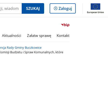
Logowanie
SZUKAJ
Zaloguj
do
panelu
Przejdź
do
serwisu
Aktualności
Załatw sprawę
Kontakt
Biuletyn
Informacji
encja Rady Gminy Buczkowice
Publicznej
 Komisji Budżetu i Spraw Komunalnych, które
Gmina
Buczkowice