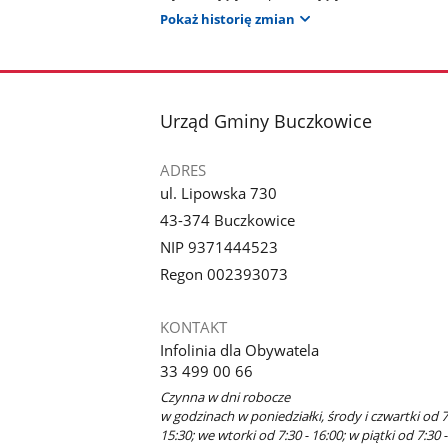
Pokaż historię zmian
stopka
Urząd Gminy Buczkowice
ADRES
ul. Lipowska 730
43-374 Buczkowice
NIP 9371444523
Regon 002393073
KONTAKT
Infolinia dla Obywatela
33 499 00 66
Czynna w dni robocze
w godzinach w poniedziałki, środy i czwartki od 7
15:30; we wtorki od 7:30 - 16:00; w piątki od 7:30 -