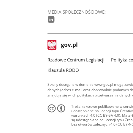
MEDIA SPOŁECZNOŚCIOWE:
linkedin
stopka
Strona
gov.pl
gov.pl
główna
Rządowe Centrum Legislacji
Polityka c
Klauzula RODO
Strony dostępne w domenie www.gov.pl mogą zawier
danych (adres e-mail oraz dobrowolnie podanych da
znajdują się w ich politykach przetwarzania danych
Treści tekstowe publikowane w serwis
udostępniane na licencji typu Creat
warunkach 4.0 (CC BY-SA 4.0). Materia
są udostępniane na licencji typu Cr
bez utworów zależnych 4.0 (CC BY-NC-N