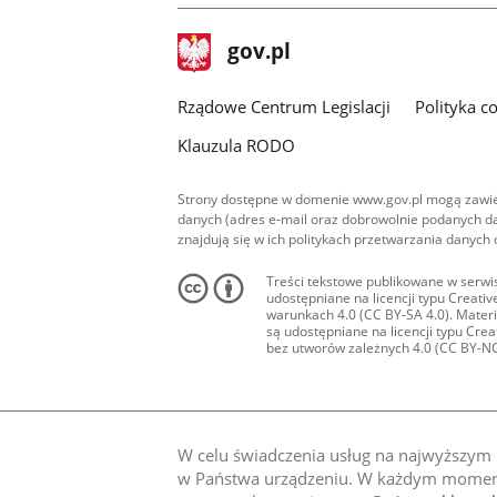
stopka
Strona
gov.pl
gov.pl
główna
Rządowe Centrum Legislacji
Polityka c
Klauzula RODO
Strony dostępne w domenie www.gov.pl mogą zawier
danych (adres e-mail oraz dobrowolnie podanych da
znajdują się w ich politykach przetwarzania danych
Treści tekstowe publikowane w serwis
udostępniane na licencji typu Creat
warunkach 4.0 (CC BY-SA 4.0). Materia
są udostępniane na licencji typu Cr
bez utworów zależnych 4.0 (CC BY-NC-N
W celu świadczenia usług na najwyższym p
w Państwa urządzeniu. W każdym momenci