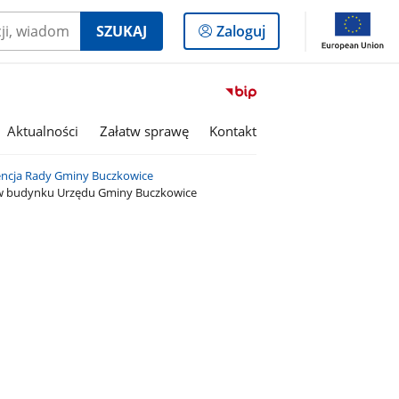
Logowanie
SZUKAJ
Zaloguj
do
panelu
Przejdź
do
serwisu
Aktualności
Załatw sprawę
Kontakt
Biuletyn
Informacji
encja Rady Gminy Buczkowice
Publicznej
r. w budynku Urzędu Gminy Buczkowice
Gmina
Buczkowice