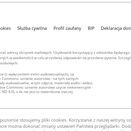
ookies
Służba cywilna
Profil zaufany
BIP
Deklaracja dos
ać adresy skrzynek mailowych. Użytkownik korzystający z odnośnika będącego 
nych w wiadomości) w celu przesłania odpowiedzi na przesłane pytania. Szczegó
 osobowych.
ie (z wyłączeniem treści audiowizualnych), są
ive Commons: uznanie autorstwa - na tych samych
ły audiowizualne, w tym zdjęcia, materiały audio i wideo,
eative Commons: uznanie autorstwa użycie niekomercyjne -
D 4.0), o ile nie jest to stwierdzone inaczej.
oziomie stosujemy pliki cookies. Korzystanie z naszej witryny 
e można dokonać zmiany ustawień Państwa przeglądarki. Dodat