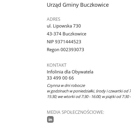
stopka
Urząd Gminy Buczkowice
ADRES
ul. Lipowska 730
43-374 Buczkowice
NIP 9371444523
Regon 002393073
KONTAKT
Infolinia dla Obywatela
33 499 00 66
Czynna w dni robocze
w godzinach w poniedziałki, środy i czwartki od 7
15:30; we wtorki od 7:30 - 16:00; w piątki od 7:30 -
MEDIA SPOŁECZNOŚCIOWE:
linkedin