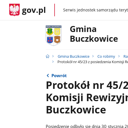
gov.pl
Serwis jednostek samorządu teryt
gov.pl
Gmina
Buczkowice
Gmina Buczkowice
Co robimy
Ra
Protokół nr 45/23 z posiedzenia Komisji 
Powrót
Protokół nr 45/
Komisji Rewizyj
Buczkowice
Posiedzenie odbyło się dnia 30 stycznia