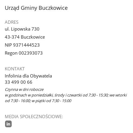
stopka
Urząd Gminy Buczkowice
ADRES
ul. Lipowska 730
43-374 Buczkowice
NIP 9371444523
Regon 002393073
KONTAKT
Infolinia dla Obywatela
33 499 00 66
Czynna w dni robocze
w godzinach w poniedziałki, środy i czwartki od 7:30 - 15:30; we wtorki
od 7:30 - 16:00; w piątki od 7:30 - 15:00
MEDIA SPOŁECZNOŚCIOWE:
linkedin