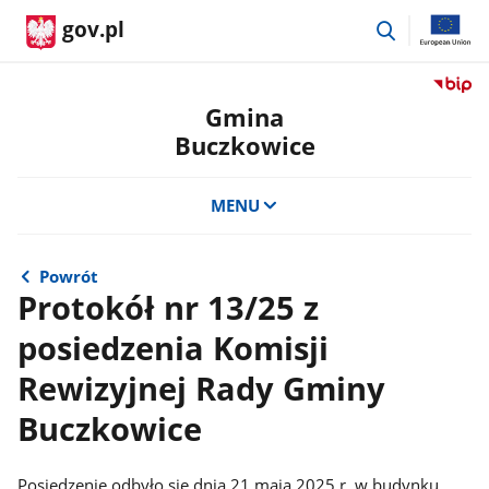
przejdź
gov.pl
do
wyszukiwar
Przejdź
do
Gmina
serwis
Buczkowice
Biulety
Informa
Publicz
MENU
Gmina
Buczko
Powrót
Protokół nr 13/25 z
posiedzenia Komisji
Rewizyjnej Rady Gminy
Buczkowice
Posiedzenie odbyło się dnia 21 maja 2025 r. w budynku