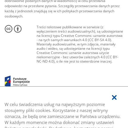
dobrowolnie podanych danych w wiadomości) w celu przesłania
odpowiedzi na przesłane pytania. Szczegóły przetwarzania danych przez
każdą z jednostek znajdują się w ich politykach przetwarzania danych
osobowych.
Treści tekstowe publikowane w serwisie (z
wyłączeniem treści audiowizualnych), są udostępniane
na licencji typu Creative Commons: uznanie autorstwa
- na tych samych warunkach 4.0 (CC BY-SA 4.0).
Materiały audiowizualne, w tym zdjęcia, materiały
audio i wideo, są udostępniane na licencji typu
Creative Commons: uznanie autorstwa użycie
niekomercyjne - bez utworów zależnych 4.0 (CC BY-
NC-ND 4.0), o ile nie jest to stwierdzone inaczej.
W celu świadczenia usług na najwyższym poziomie
stosujemy pliki cookies. Korzystanie z naszej witryny
oznacza, że będą one zamieszczane w Państwa urządzeniu.
W każdym momencie można dokonać zmiany ustawień