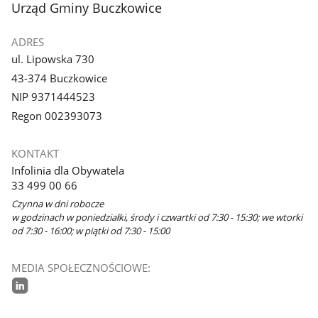
stopka
Urząd Gminy Buczkowice
ADRES
ul. Lipowska 730
43-374 Buczkowice
NIP 9371444523
Regon 002393073
KONTAKT
Infolinia dla Obywatela
33 499 00 66
Czynna w dni robocze
w godzinach w poniedziałki, środy i czwartki od 7:30 - 15:30; we wtorki
od 7:30 - 16:00; w piątki od 7:30 - 15:00
MEDIA SPOŁECZNOŚCIOWE:
linkedin