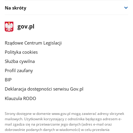
Na skróty
stopka
Strona
gov.pl
gov.pl
główna
Rządowe Centrum Legislacji
Polityka cookies
Służba cywilna
Profil zaufany
BIP
Deklaracja dostępności serwisu Gov.pl
Klauzula RODO
Strony dostępne w domenie www.gov.pl mogą zawierać adresy skrzynek
mailowych. Użytkownik korzystający z odnośnika będącego adresem e-
mail zgadza się na przetwarzanie jego danych (adres e-mail oraz
dobrowolnie podanych danych w wiadomości) w celu przesłania