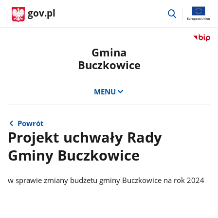
przejdź
gov.pl
do
wyszukiwar
Przejdź
do
Gmina
serwis
Buczkowice
Biulety
Informa
Publicz
MENU
Gmina
Buczko
Powrót
Projekt uchwały Rady
Gminy Buczkowice
w sprawie zmiany budżetu gminy Buczkowice na rok 2024