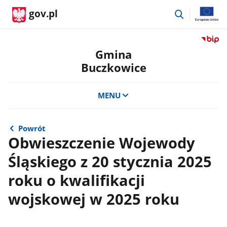
przejdź
gov.pl
do
wyszukiwar
Przejdź
do
Gmina
serwis
Buczkowice
Biulety
Informa
Publicz
MENU
Gmina
Buczko
Powrót
Obwieszczenie Wojewody
Śląskiego z 20 stycznia 2025
roku o kwalifikacji
wojskowej w 2025 roku