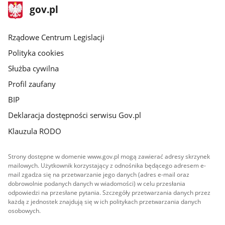
stopka
Strona
gov.pl
gov.pl
główna
Rządowe Centrum Legislacji
Polityka cookies
Służba cywilna
Profil zaufany
BIP
Deklaracja dostępności serwisu Gov.pl
Klauzula RODO
Strony dostępne w domenie www.gov.pl mogą zawierać adresy skrzynek
mailowych. Użytkownik korzystający z odnośnika będącego adresem e-
mail zgadza się na przetwarzanie jego danych (adres e-mail oraz
dobrowolnie podanych danych w wiadomości) w celu przesłania
odpowiedzi na przesłane pytania. Szczegóły przetwarzania danych przez
każdą z jednostek znajdują się w ich politykach przetwarzania danych
osobowych.