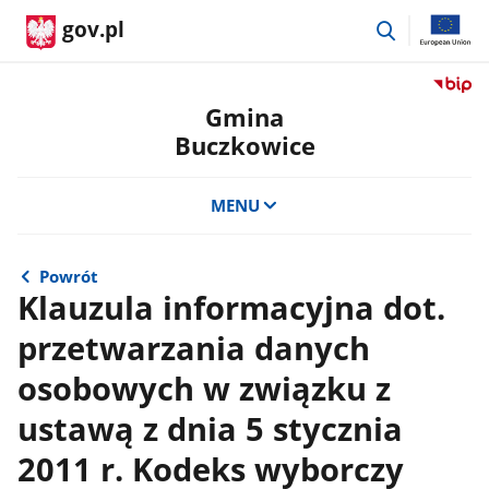
przejdź
gov.pl
do
wyszukiwar
Przejdź
do
Gmina
serwis
Buczkowice
Biulety
Informa
Publicz
MENU
Gmina
Buczko
Powrót
Klauzula informacyjna dot.
przetwarzania danych
osobowych w związku z
ustawą z dnia 5 stycznia
2011 r. Kodeks wyborczy