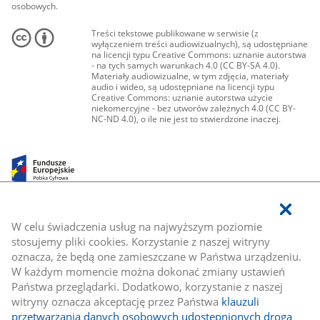
osobowych.
Treści tekstowe publikowane w serwisie (z
wyłączeniem treści audiowizualnych), są udostępniane
na licencji typu Creative Commons: uznanie autorstwa
- na tych samych warunkach 4.0 (CC BY-SA 4.0).
Materiały audiowizualne, w tym zdjęcia, materiały
audio i wideo, są udostępniane na licencji typu
Creative Commons: uznanie autorstwa użycie
niekomercyjne - bez utworów zależnych 4.0 (CC BY-
NC-ND 4.0), o ile nie jest to stwierdzone inaczej.
W celu świadczenia usług na najwyższym poziomie
stosujemy pliki cookies. Korzystanie z naszej witryny
oznacza, że będą one zamieszczane w Państwa urządzeniu.
W każdym momencie można dokonać zmiany ustawień
Państwa przeglądarki. Dodatkowo, korzystanie z naszej
witryny oznacza akceptację przez Państwa
klauzuli
przetwarzania danych osobowych udostępnionych drogą