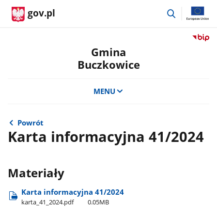
przejdź
gov.pl
do
wyszukiwar
Przejdź
do
Gmina
serwis
Buczkowice
Biulety
Informa
Publicz
MENU
Gmina
Buczko
Powrót
Karta informacyjna 41/2024
Materiały
Karta informacyjna 41/2024
karta​_41​_2024.pdf
0.05MB