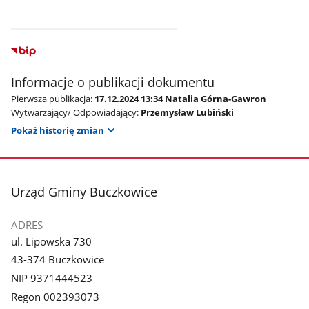
Informacje o publikacji dokumentu
Pierwsza publikacja:
17.12.2024 13:34 Natalia Górna-Gawron
Wytwarzający/ Odpowiadający:
Przemysław Lubiński
Pokaż historię zmian
stopka
Urząd Gminy Buczkowice
ADRES
ul. Lipowska 730
43-374 Buczkowice
NIP 9371444523
Regon 002393073