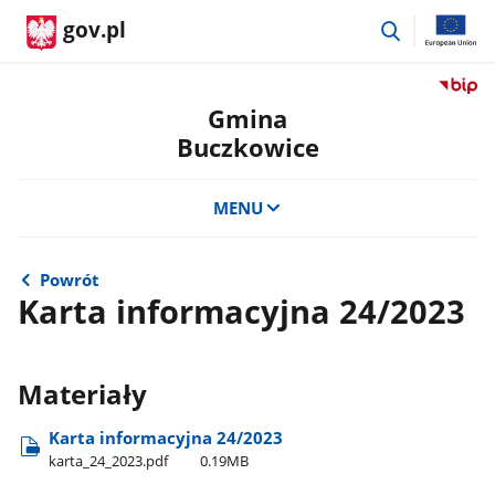
przejdź
gov.pl
do
wyszukiwar
Przejdź
do
Gmina
serwis
Buczkowice
Biulety
Informa
Publicz
MENU
Gmina
Buczko
Powrót
Karta informacyjna 24/2023
Materiały
Karta informacyjna 24/2023
karta​_24​_2023.pdf
0.19MB