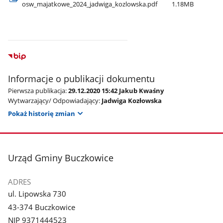
osw​_majatkowe​_2024​_jadwiga​_kozlowska.pdf
1.18MB
Informacje o publikacji dokumentu
Pierwsza publikacja:
29.12.2020 15:42 Jakub Kwaśny
Wytwarzający/ Odpowiadający:
Jadwiga Kozłowska
Pokaż historię zmian
stopka
Urząd Gminy Buczkowice
ADRES
ul. Lipowska 730
43-374 Buczkowice
NIP 9371444523