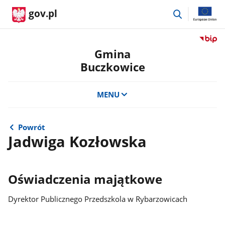
przejdź
gov.pl
do
wyszukiwar
Przejdź
do
Gmina
serwis
Buczkowice
Biulety
Informa
Publicz
MENU
Gmina
Buczko
Powrót
Jadwiga Kozłowska
Oświadczenia majątkowe
Dyrektor Publicznego Przedszkola w Rybarzowicach