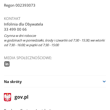
Regon 002393073
KONTAKT
Infolinia dla Obywatela
33 499 00 66
Czynna w dni robocze
w godzinach w poniedziałki, środy i czwartki od 7:30 - 15:30; we wtorki
od 7:30 - 16:00; w piątki od 7:30 - 15:00
MEDIA SPOŁECZNOŚCIOWE:
linkedin
Na skróty
stopka
Strona
gov.pl
gov.pl
główna