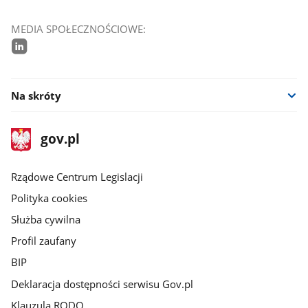
MEDIA SPOŁECZNOŚCIOWE:
linkedin
Na skróty
stopka
Strona
gov.pl
gov.pl
główna
Rządowe Centrum Legislacji
Polityka cookies
Służba cywilna
Profil zaufany
BIP
Deklaracja dostępności serwisu Gov.pl
Klauzula RODO