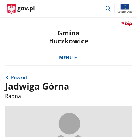
przejdź
gov.pl
do
wyszukiwar
Przejdź
do
Gmina
serwis
Buczkowice
Biulety
Informa
Publicz
MENU
Gmina
Buczko
Powrót
Jadwiga Górna
Radna