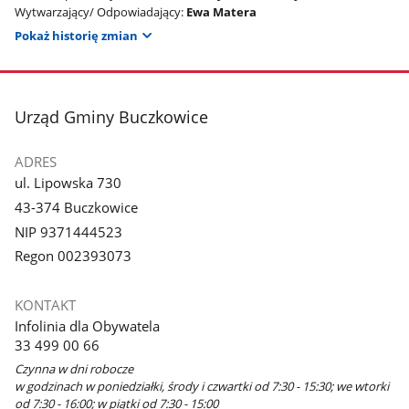
Wytwarzający/ Odpowiadający:
Ewa Matera
Pokaż historię zmian
stopka
Urząd Gminy Buczkowice
ADRES
ul. Lipowska 730
43-374 Buczkowice
NIP 9371444523
Regon 002393073
KONTAKT
Infolinia dla Obywatela
33 499 00 66
Czynna w dni robocze
w godzinach w poniedziałki, środy i czwartki od 7:30 - 15:30; we wtorki
od 7:30 - 16:00; w piątki od 7:30 - 15:00