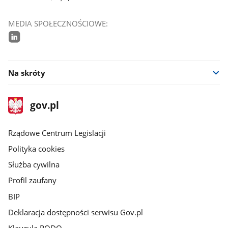
MEDIA SPOŁECZNOŚCIOWE:
linkedin
Na skróty
stopka
Strona
gov.pl
gov.pl
główna
Rządowe Centrum Legislacji
Polityka cookies
Służba cywilna
Profil zaufany
BIP
Deklaracja dostępności serwisu Gov.pl
Klauzula RODO