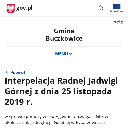
przejdź
gov.pl
do
wyszukiwar
Przejdź
do
Gmina
serwis
Buczkowice
Biulety
Informa
Publicz
MENU
Gmina
Buczko
Powrót
Interpelacja Radnej Jadwigi
Górnej z dnia 25 listopada
2019 r.
w sprawie pomocy w skorygowaniu nawigacji GPS w
okolicach ul. Jastrzębiej i Gołębiej w Rybarzowicach