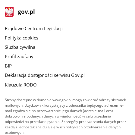
stopka
Strona
gov.pl
gov.pl
główna
Rządowe Centrum Legislacji
Polityka cookies
Służba cywilna
Profil zaufany
BIP
Deklaracja dostępności serwisu Gov.pl
Klauzula RODO
Strony dostępne w domenie www.gov.pl mogą zawierać adresy skrzynek
mailowych. Użytkownik korzystający z odnośnika będącego adresem e-
mail zgadza się na przetwarzanie jego danych (adres e-mail oraz
dobrowolnie podanych danych w wiadomości) w celu przesłania
odpowiedzi na przesłane pytania. Szczegóły przetwarzania danych przez
każdą z jednostek znajdują się w ich politykach przetwarzania danych
osobowych.