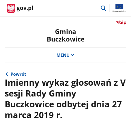
przejdź
gov.pl
do
wyszukiwar
Przejdź
do
Gmina
serwis
Buczkowice
Biulety
Informa
Publicz
MENU
Gmina
Buczko
Powrót
Imienny wykaz głosowań z V
sesji Rady Gminy
Buczkowice odbytej dnia 27
marca 2019 r.