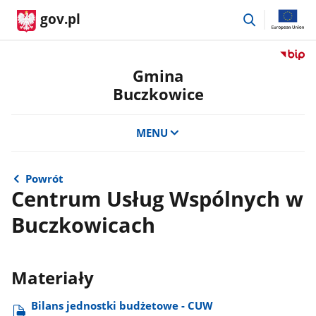
przejdź
gov.pl
do
wyszukiwar
Przejdź
do
Gmina
serwis
Buczkowice
Biulety
Informa
Publicz
MENU
Gmina
Buczko
Powrót
Centrum Usług Wspólnych w
Buczkowicach
Materiały
Bilans jednostki budżetowe - CUW