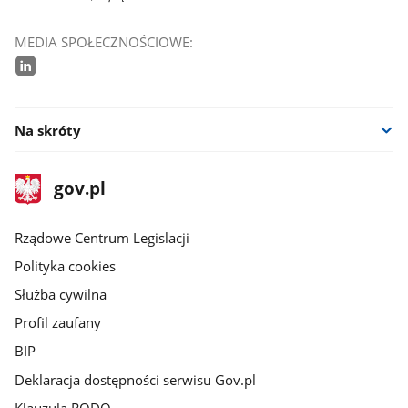
MEDIA SPOŁECZNOŚCIOWE:
linkedin
Na skróty
stopka
Strona
gov.pl
gov.pl
główna
Rządowe Centrum Legislacji
Polityka cookies
Służba cywilna
Profil zaufany
BIP
Deklaracja dostępności serwisu Gov.pl
Klauzula RODO