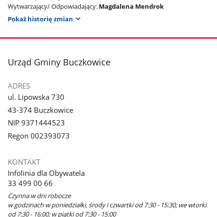
Wytwarzający/ Odpowiadający:
Magdalena Mendrok
Pokaż historię zmian
stopka
Urząd Gminy Buczkowice
ADRES
ul. Lipowska 730
43-374 Buczkowice
NIP 9371444523
Regon 002393073
KONTAKT
Infolinia dla Obywatela
33 499 00 66
Czynna w dni robocze
w godzinach w poniedziałki, środy i czwartki od 7:30 - 15:30; we wtorki
od 7:30 - 16:00; w piątki od 7:30 - 15:00