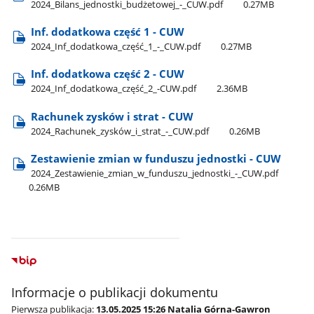
2024​_Bilans​_jednostki​_budżetowej​_-​_CUW.pdf
0.27MB
Inf. dodatkowa część 1 - CUW
2024​_Inf​_dodatkowa​_część​_1​_-​_CUW.pdf
0.27MB
Inf. dodatkowa część 2 - CUW
2024​_Inf​_dodatkowa​_część​_2​_-CUW.pdf
2.36MB
Rachunek zysków i strat - CUW
2024​_Rachunek​_zysków​_i​_strat​_-​_CUW.pdf
0.26MB
Zestawienie zmian w funduszu jednostki - CUW
2024​_Zestawienie​_zmian​_w​_funduszu​_jednostki​_-​_CUW.pdf
0.26MB
Informacje o publikacji dokumentu
Pierwsza publikacja:
13.05.2025 15:26 Natalia Górna-Gawron