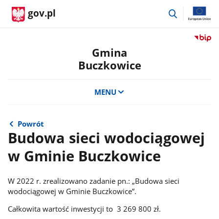
przejdź
gov.pl
do
wyszukiwar
Przejdź
do
Gmina
serwis
Buczkowice
Biulety
Informa
Publicz
MENU
Gmina
Buczko
Powrót
Budowa sieci wodociągowej
w Gminie Buczkowice
W 2022 r. zrealizowano zadanie pn.: „Budowa sieci
wodociągowej w Gminie Buczkowice”.
Całkowita wartość inwestycji to 3 269 800 zł.