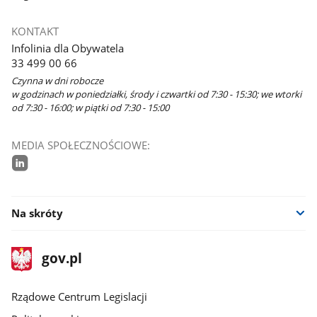
KONTAKT
Infolinia dla Obywatela
33 499 00 66
Czynna w dni robocze
w godzinach w poniedziałki, środy i czwartki od 7:30 - 15:30; we wtorki
od 7:30 - 16:00; w piątki od 7:30 - 15:00
MEDIA SPOŁECZNOŚCIOWE:
linkedin
Na skróty
stopka
Strona
gov.pl
gov.pl
główna
Rządowe Centrum Legislacji