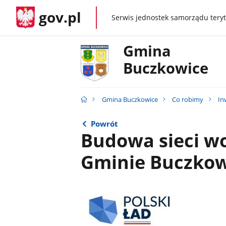
gov.pl
Serwis jednostek samorządu teryt
gov.pl
Gmina
Buczkowice
Gmina Buczkowice
Co robimy
In
Powrót
Budowa sieci w
Gminie Buczkowi