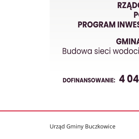
stopka
Urząd Gminy Buczkowice