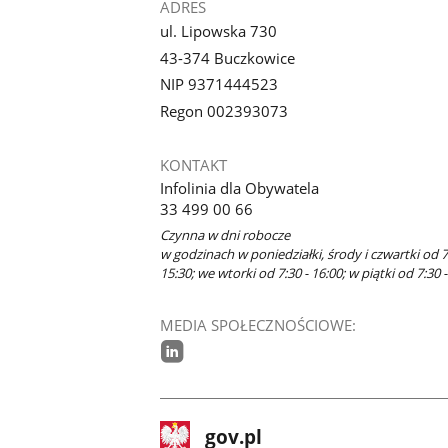
ADRES
ul. Lipowska 730
43-374 Buczkowice
NIP 9371444523
Regon 002393073
KONTAKT
Infolinia dla Obywatela
33 499 00 66
Czynna w dni robocze
w godzinach w poniedziałki, środy i czwartki od 7
15:30; we wtorki od 7:30 - 16:00; w piątki od 7:30 -
MEDIA SPOŁECZNOŚCIOWE:
linkedin
stopka
Strona
gov.pl
gov.pl