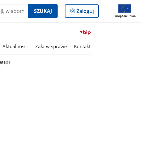
Logowanie
SZUKAJ
Zaloguj
do
panelu
Przejdź
do
serwisu
Aktualności
Załatw sprawę
Kontakt
Biuletyn
Informacji
etap I
Publicznej
Gmina
Buczkowice