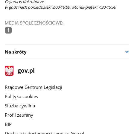
Czynna w dni robocze
w godzinach poniedziałek: 8:00-16:00, wtorek-piątek: 7:30-15:30
MEDIA SPOŁECZNOŚCIOWE:
facebook
Na skróty
stopka
Strona
gov.pl
gov.pl
główna
Rządowe Centrum Legislacji
Polityka cookies
Służba cywilna
Profil zaufany
BIP
Deklaracja dostępności serwisu Gov.pl