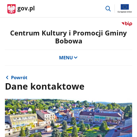
przejdź
gov.pl
do
wyszukiwar
Przejdź
do
Centrum Kultury i Promocji Gminy
serwis
Bobowa
Biulety
Informa
Publicz
MENU
Centru
Kultury
i
Powrót
Promoc
Dane kontaktowe
Gminy
Bobow