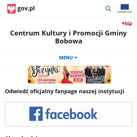
przejdź
gov.pl
do
wyszukiwar
Przejdź
do
Centrum Kultury i Promocji Gminy
serwis
Bobowa
Biulety
Informa
Publicz
MENU
Centru
Kultury
i
Promoc
Gminy
Odwiedź oficjalny fanpage naszej instytucji
Bobow