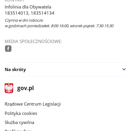
Infolinia dla Obywatela
183514013, 183514134
Czynna w dni robocze
w godzinach poniedziałek: 8:00-16:00, wtorek-piątek: 7:30-15:30
MEDIA SPOŁECZNOŚCIOWE:
facebook
Na skróty
stopka
Strona
gov.pl
gov.pl
główna
Rządowe Centrum Legislacji
Polityka cookies
Służba cywilna