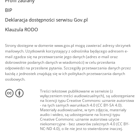
Profil zaufany
BIP
Deklaracja dostępności serwisu Gov.pl
Klauzula RODO
Strony dostępne w domenie www.gov.pl mogą zawierać adresy skrzynek
mailowych. Użytkownik korzystający z odnośnika będącego adresem e-
mail zgadza się na przetwarzanie jego danych (adres e-mail oraz
dobrowolnie podanych danych w wiadomości) w celu przesłania
odpowiedzi na przesłane pytania. Szczegóły przetwarzania danych przez
każdą z jednostek znajdują się w ich politykach przetwarzania danych
osobowych.
Treści tekstowe publikowane w serwisie (z
wyłączeniem treści audiowizualnych), są udostępniane
na licencji typu Creative Commons: uznanie autorstwa
- na tych samych warunkach 4.0 (CC BY-SA 4.0).
Materiały audiowizualne, w tym zdjęcia, materiały
audio i wideo, są udostępniane na licencji typu
Creative Commons: uznanie autorstwa użycie
niekomercyjne - bez utworów zależnych 4.0 (CC BY-
NC-ND 4.0), o ile nie jest to stwierdzone inaczej.