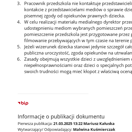
Pracownik przedszkola nie kontaktuje przedstawiciel
kontakcie z przedstawicielami mediów o sprawie dziec
pisemnej zgody od opiekunów prawnych dziecka.
W celu realizacji materiału medialnego dyrektor prz
udostępnieniu mediom wybranych pomieszczeń przed
pomieszczenie przedszkola jest przygotowane przez 
filmowanie przebywających w tym czasie na terenie p
Jeżeli wizerunek dziecka stanowi jedynie szczegół cało
publiczna uroczystość, zgoda opiekunów na utrwalan
Zasady obejmują wszystkie dzieci z uwzględnieniem d
niepełnosprawnościami oraz dzieci o specjalnych potr
swoich trudności mogą mieć kłopot z właściwą oceną 
Informacje o publikacji dokumentu
Pierwsza publikacja:
21.03.2025 13:22 Mariusz Kałuska
Wytwarzający/ Odpowiadający:
Malwina Kuśmierczak