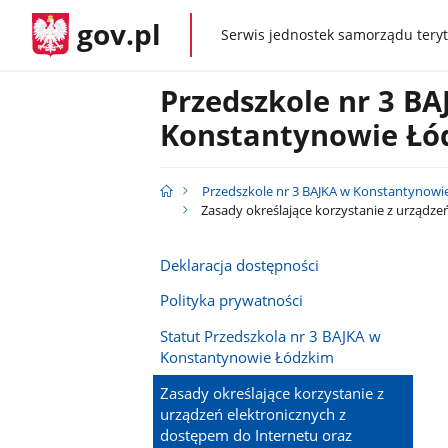
gov.pl
Serwis jednostek samorządu teryt
gov.pl
Przedszkole nr 3 B
Konstantynowie Łó
Przedszkole nr 3 BAJKA w Konstantynowi
Zasady określające korzystanie z urządze
Deklaracja dostępności
Polityka prywatności
Statut Przedszkola nr 3 BAJKA w
Konstantynowie Łódzkim
Zasady określające korzystanie z
urządzeń elektronicznych z
dostępem do Internetu oraz