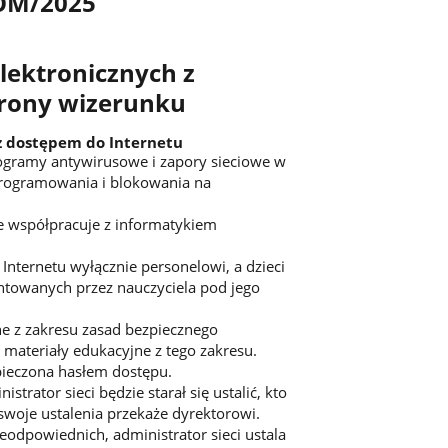
SOM/2025
lektronicznych z
hrony wizerunku
 z dostępem do Internetu
rogramy antywirusowe i zapory sieciowe w
programowania i blokowania na
e współpracuje z informatykiem
Internetu wyłącznie personelowi, a dzieci
entowanych przez nauczyciela pod jego
ne z zakresu zasad bezpiecznego
ą materiały edukacyjne z tego zakresu.
zpieczona hasłem dostępu.
trator sieci będzie starał się ustalić, kto
swoje ustalenia przekaże dyrektorowi.
ieodpowiednich, administrator sieci ustala