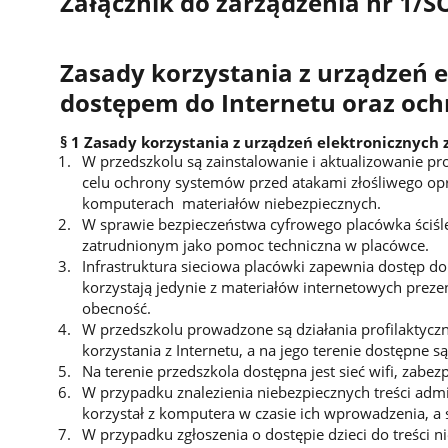
Załącznik do zarządzenia nr 1/
Zasady korzystania z urządzeń e
dostępem do Internetu oraz oc
§ 1 Zasady korzystania z urządzeń elektronicznych
W przedszkolu są zainstalowanie i aktualizowanie p
celu ochrony systemów przed atakami złośliwego o
komputerach materiałów niebezpiecznych.
W sprawie bezpieczeństwa cyfrowego placówka ściśl
zatrudnionym jako pomoc techniczna w placówce.
Infrastruktura sieciowa placówki zapewnia dostęp do 
korzystają jedynie z materiałów internetowych prez
obecność.
W przedszkolu prowadzone są działania profilaktycz
korzystania z Internetu, a na jego terenie dostępne s
Na terenie przedszkola dostępna jest sieć wifi, zabe
W przypadku znalezienia niebezpiecznych treści adminis
korzystał z komputera w czasie ich wprowadzenia, a 
W przypadku zgłoszenia o dostępie dzieci do treści n