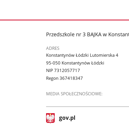
stopka
Przedszkole nr 3 BAJKA w Konsta
ADRES
Konstantynów Łódzki Lutomierska 4
95-050 Konstantynów Łódzki
NIP 7312057717
Regon 367418347
MEDIA SPOŁECZNOŚCIOWE:
stopka
Strona
gov.pl
gov.pl
główna