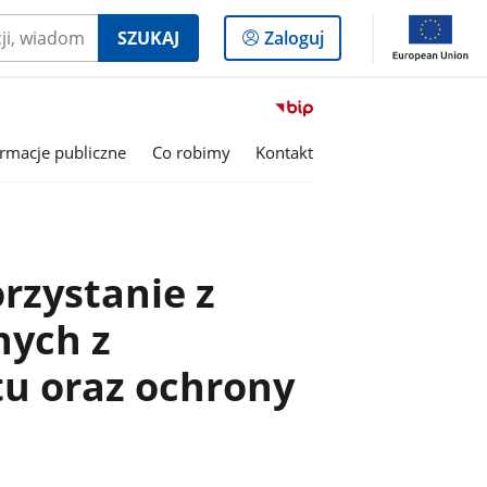
Logowanie
SZUKAJ
Zaloguj
do
panelu
Przejdź
do
ormacje publiczne
Co robimy
Kontakt
serwisu
Biuletyn
Informacji
Publicznej
Przedszkole
nr
rzystanie z
3
BAJKA
nych z
w
Konstantynowie
u oraz ochrony
Łódzkim