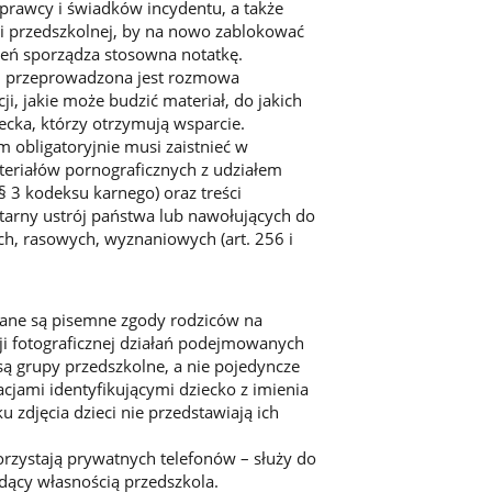
sprawcy i świadków incydentu, a także
ci przedszkolnej, by na nowo zablokować
leń sporządza stosowna notatkę.
iem przeprowadzona jest rozmowa
, jakie może budzić materiał, do jakich
ecka, którzy otrzymują wsparcie.
 obligatoryjnie musi zaistnieć w
eriałów pornograficznych z udziałem
§ 3 kodeksu karnego) oraz treści
itarny ustrój państwa lub nawołujących do
ch, rasowych, wyznaniowych (art. 256 i
wane są pisemne zgody rodziców na
ji fotograficznej działań podejmowanych
ą grupy przedszkolne, a nie pojedyncze
cjami identyfikującymi dziecko z imienia
zdjęcia dzieci nie przedstawiają ich
orzystają prywatnych telefonów – służy do
ędący własnością przedszkola.