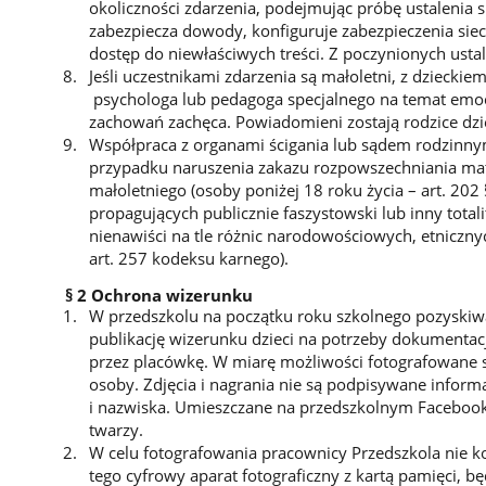
okoliczności zdarzenia, podejmując próbę ustalenia 
zabezpiecza dowody, konfiguruje zabezpieczenia sie
dostęp do niewłaściwych treści. Z poczynionych usta
Jeśli uczestnikami zdarzenia są małoletni, z dzieck
psychologa lub pedagoga specjalnego na temat emocji
zachowań zachęca. Powiadomieni zostają rodzice dzi
Współpraca z organami ścigania lub sądem rodzinnym
przypadku naruszenia zakazu rozpowszechniania mat
małoletniego (osoby poniżej 18 roku życia – art. 202 
propagujących publicznie faszystowski lub inny total
nienawiści na tle różnic narodowościowych, etniczny
art. 257 kodeksu karnego).
§ 2 Ochrona wizerunku
W przedszkolu na początku roku szkolnego pozyski
publikację wizerunku dzieci na potrzeby dokumentac
przez placówkę. W miarę możliwości fotografowane s
osoby. Zdjęcia i nagrania nie są podpisywane informa
i nazwiska. Umieszczane na przedszkolnym Facebooku 
twarzy.
W celu fotografowania pracownicy Przedszkola nie k
tego cyfrowy aparat fotograficzny z kartą pamięci, b