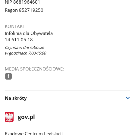
NIP 8681964601
Regon 852719250
KONTAKT
Infolinia dla Obywatela
14 611 05 18
Czynna w dni robocze
w godzinach 7:00-15:00
MEDIA SPOŁECZNOŚCIOWE:
facebook
Na skróty
stopka
Strona
gov.pl
gov.pl
główna
Rządowe Centrum Legislacji