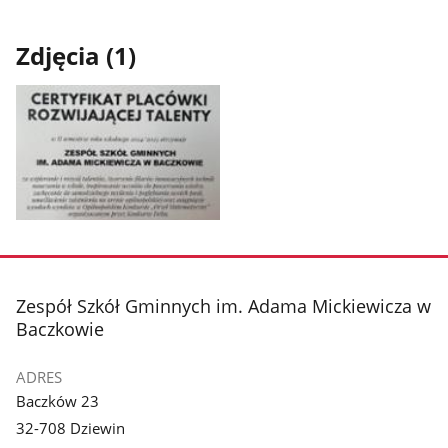
Zdjęcia (1)
Pokaż
zdjęcie
1
z
stopka
Zespół Szkół Gminnych im. Adama Mickiewicza w
galerii.
Baczkowie
ADRES
Baczków 23
32-708 Dziewin