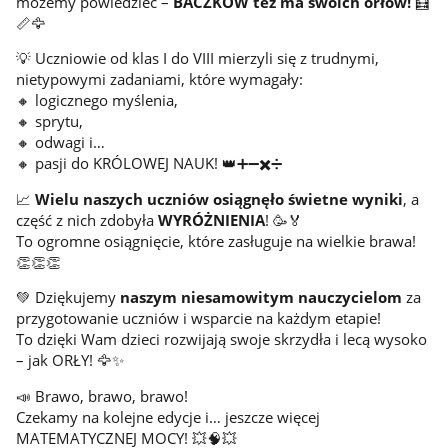
możemy powiedzieć –
BACZKÓW też ma swoich orłów!
🧮
📏🦅
💡 Uczniowie od klas I do VIII mierzyli się z trudnymi,
nietypowymi zadaniami, które wymagały:
🔸 logicznego myślenia,
🔸 sprytu,
🔸 odwagi i…
🔸 pasji do KRÓLOWEJ NAUK! 👑➕➖✖️➗
📈
Wielu naszych uczniów osiągnęło świetne wyniki
, a
część z nich zdobyła
WYRÓŻNIENIA
! 🥳🏅
To ogromne osiągnięcie, które zasługuje na wielkie brawa!
👏👏👏
💚 Dziękujemy
naszym niesamowitym nauczycielom
za
przygotowanie uczniów i wsparcie na każdym etapie!
To dzięki Wam dzieci rozwijają swoje skrzydła i lecą wysoko
– jak ORŁY! 🦅✨
📣 Brawo, brawo, brawo!
Czekamy na kolejne edycje i… jeszcze więcej
MATEMATYCZNEJ MOCY! 💥🧠💥