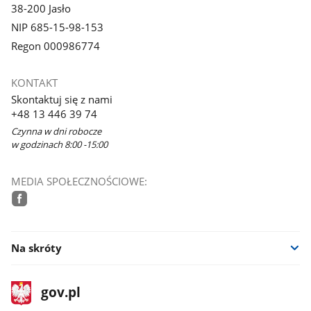
38-200 Jasło
NIP 685-15-98-153
Regon 000986774
KONTAKT
Skontaktuj się z nami
+48 13 446 39 74
Czynna w dni robocze
w godzinach 8:00 -15:00
MEDIA SPOŁECZNOŚCIOWE:
facebook
Na skróty
stopka
Strona
gov.pl
gov.pl
główna