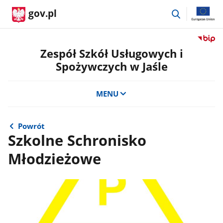
przejdź
gov.pl
do
wyszukiwar
Przejdź
do
Zespół Szkół Usługowych i
serwis
Spożywczych w Jaśle
Biulety
Informa
Publicz
MENU
Zespół
Szkół
Usługo
Powrót
i
Szkolne Schronisko
Spożyw
Młodzieżowe
w
Jaśle