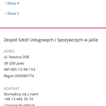
Klasa 4
Klasa 5
stopka
Zespół Szkół Usługowych i Spożywczych w Jaśle
ADRES
ul. Staszica 30B
38-200 Jasło
NIP 685-15-98-153
Regon 000986774
KONTAKT
Skontaktuj się z nami
+48 13 446 39 74
Czynna w dni robocze