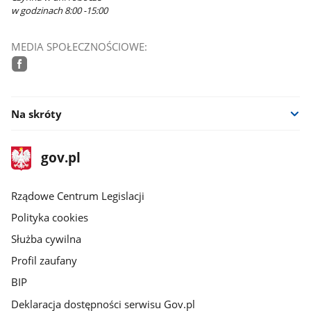
w godzinach 8:00 -15:00
MEDIA SPOŁECZNOŚCIOWE:
facebook
Na skróty
stopka
Strona
gov.pl
gov.pl
główna
Rządowe Centrum Legislacji
Polityka cookies
Służba cywilna
Profil zaufany
BIP
Deklaracja dostępności serwisu Gov.pl