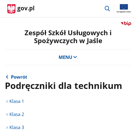
przejdź
gov.pl
do
wyszukiwar
Przejdź
do
Zespół Szkół Usługowych i
serwis
Spożywczych w Jaśle
Biulety
Informa
Publicz
MENU
Zespół
Szkół
Usługo
Powrót
i
Podręczniki dla technikum
Spożyw
w
Jaśle
Klasa 1
Klasa 2
Klasa 3