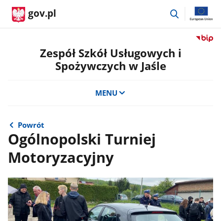
przejdź
gov.pl
do
wyszukiwar
Przejdź
do
Zespół Szkół Usługowych i
serwis
Spożywczych w Jaśle
Biulety
Informa
Publicz
MENU
Zespół
Szkół
Usługo
Powrót
i
Ogólnopolski Turniej
Spożyw
Motoryzacyjny
w
Jaśle