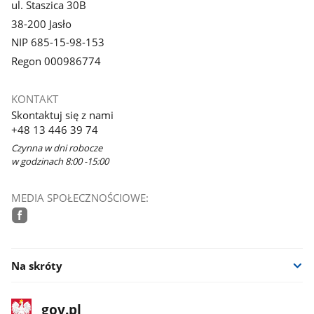
ul. Staszica 30B
38-200 Jasło
NIP 685-15-98-153
Regon 000986774
KONTAKT
Skontaktuj się z nami
+48 13 446 39 74
Czynna w dni robocze
w godzinach 8:00 -15:00
MEDIA SPOŁECZNOŚCIOWE:
facebook
Na skróty
stopka
Strona
gov.pl