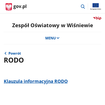
przejdź
gov.pl
do
wyszukiwar
Przejdź
do
Zespół Oświatowy w Wiśniewie
serwis
Biulety
MENU
Informa
Publicz
Zespół
Oświat
Powrót
RODO
w
Wiśnie
Klauzula informacyjna RODO