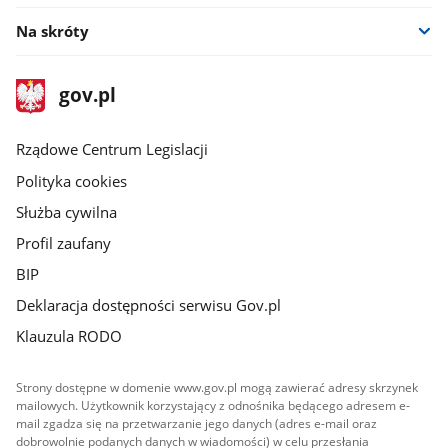
Na skróty
stopka
Strona
gov.pl
gov.pl
główna
Rządowe Centrum Legislacji
Polityka cookies
Służba cywilna
Profil zaufany
BIP
Deklaracja dostępności serwisu Gov.pl
Klauzula RODO
Strony dostępne w domenie www.gov.pl mogą zawierać adresy skrzynek
mailowych. Użytkownik korzystający z odnośnika będącego adresem e-
mail zgadza się na przetwarzanie jego danych (adres e-mail oraz
dobrowolnie podanych danych w wiadomości) w celu przesłania