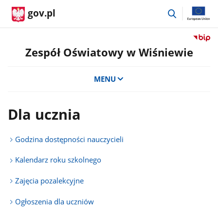
przejdź
gov.pl
do
wyszukiwar
Przejdź
do
Zespół Oświatowy w Wiśniewie
serwis
Biulety
MENU
Informa
Publicz
Zespół
Dla ucznia
Oświat
w
Wiśnie
Godzina dostępności nauczycieli
Kalendarz roku szkolnego
Zajęcia pozalekcyjne
Ogłoszenia dla uczniów