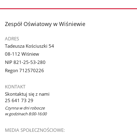
stopka
Zespół Oświatowy w Wiśniewie
ADRES
Tadeusza Kościuszki 54
08-112 Wiśniew
NIP 821-25-53-280
Regon 712570226
KONTAKT
Skontaktuj się z nami
25 641 73 29
Czynna w dni robocze
w godzinach 8:00-16:00
MEDIA SPOŁECZNOŚCIOWE: