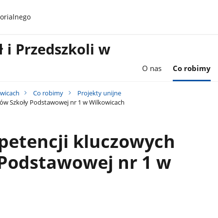
orialnego
 i Przedszkoli w
O nas
Co robimy
owicach
Co robimy
Projekty unijne
iów Szkoły Podstawowej nr 1 w Wilkowicach
petencji kluczowych
 Podstawowej nr 1 w