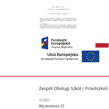
Pokaż
zdjęcie
1
z
galerii.
stopka
Zespół Obsługi Szkół i Przedszkol
ADRES
Wyzwolenia 25