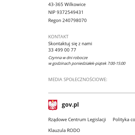
43-365 Wilkowice
NIP 9372549431
Regon 240798070
KONTAKT
Skontaktuj się z nami
33 499 00 77
Czynna w dni robocze
w godzinach poniedziałek-piątek 7:00-15:00
MEDIA SPOŁECZNOŚCIOWE:
stopka
Strona
gov.pl
gov.pl
główna
Rządowe Centrum Legislacji
Polityka c
Klauzula RODO