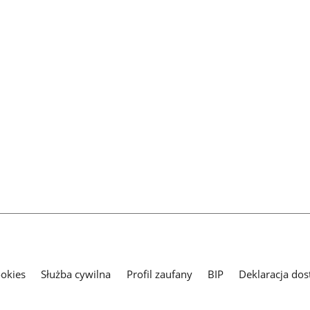
ookies
Służba cywilna
Profil zaufany
BIP
Deklaracja dos