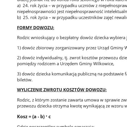
a) 24. rok życia – w przypadku uczniów z niepełnospra
niepełnosprawności jest niepełnosprawność intelektualn
b) 25. rok życia – w przypadku uczestników zajęć rew
FORMY DOWOZU:
Rodzic wnioskujący o bezpłatny dowóz dziecka wybiera 
1) dowóz zbiorowy zorganizowany przez Urząd Gminy W
2) dowóz indywidualny, tj. zwrot kosztów przewozu dz
pomiędzy rodzicem a Urzędem Gminy Wilkowice,
3) dowóz dziecka komunikacją publiczną na podstawie 
biletów.
WYLICZENIE ZWROTU KOSZTÓW DOWOZU:
Rodzic, z którym zostanie zawarta umowa w sprawie zw
przewozu dziecka otrzyma kwotę wynikającą ze wzoru w
.
Kosz = (a - b)
c
Gdzie poszczególne symbole oznaczają: