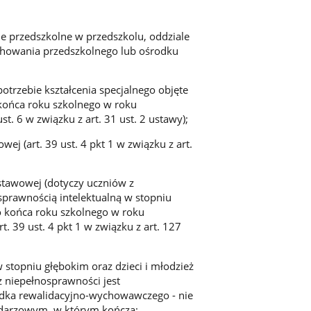
anie przedszkolne w przedszkolu, oddziale
chowania przedszkolnego lub ośrodku
potrzebie kształcenia specjalnego objęte
końca roku szkolnego w roku
t. 6 w związku z art. 31 ust. 2 ustawy);
ej (art. 39 ust. 4 pkt 1 w związku z art.
stawowej (dotyczy uczniów z
sprawnością intelektualną w stopniu
o końca roku szkolnego w roku
. 39 ust. 4 pkt 1 w związku z art. 127
w stopniu głębokim oraz dzieci i młodzież
z niepełnosprawności jest
rodka rewalidacyjno-wychowawczego - nie
endarzowym, w którym kończą: