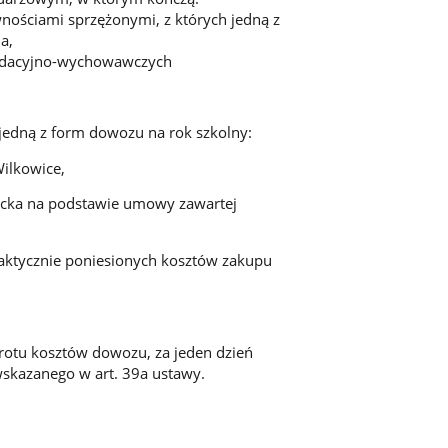
wnościami sprzężonymi, z których jedną z
a,
alidacyjno-wychowawczych
jedną z form dowozu na rok szkolny:
ilkowice,
iecka na podstawie umowy zawartej
faktycznie poniesionych kosztów zakupu
rotu kosztów dowozu, za jeden dzień
skazanego w art. 39a ustawy.