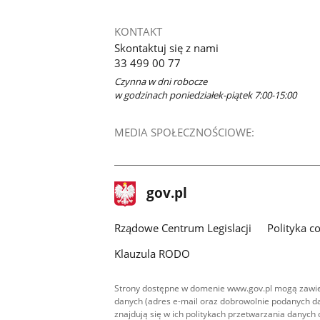
KONTAKT
Skontaktuj się z nami
33 499 00 77
Czynna w dni robocze
w godzinach poniedziałek-piątek 7:00-15:00
MEDIA SPOŁECZNOŚCIOWE:
stopka
Strona
gov.pl
gov.pl
główna
Rządowe Centrum Legislacji
Polityka c
Klauzula RODO
Strony dostępne w domenie www.gov.pl mogą zawier
danych (adres e-mail oraz dobrowolnie podanych da
znajdują się w ich politykach przetwarzania danych