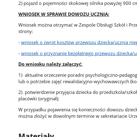
2) pojazd o pojemności skokowej silnika powyżej 900 c
WNIOSEK W SPRAWIE DOWOZU UCZNIA:
Wniosek można otrzymać w Zespole Obsługi Szkół i Prze
strony:
-
wniosek o zwrot kosztów przewozu dziecka/ucznia ni
-
wniosek o przyznanie bezpłatnego przewozu dziecka/u
Do wniosku należy załączyć
:
1) aktualne orzeczenie poradni psychologiczno-pedagogi
lub o potrzebie zajęć rewalidacyjno-wychowawczych (kop
2) potwierdzenie przyjęcia dziecka do przedszkola/szko
placówki (oryginał);
W przypadku pojawienia się konieczności dowozu dzieck
można złożyć w dowolnym terminie w sekretariacie Ur
Materiały