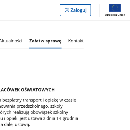
Logowanie
Zaloguj
do
panelu
Aktualności
Załatw sprawę
Kontakt
 PLACÓWEK OŚWIATOWYCH
ezpłatny transport i opiekę w czasie
howania przedszkolnego, szkoły
órych realizują obowiązek szkolny
 i opieki jest ustawa z dnia 14 grudnia
a dalej ustawą.