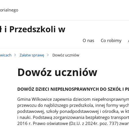
orialnego
 i Przedszkoli w
O nas
Co robimy
owicach
Załatw sprawę
Dowóz uczniów
Dowóz uczniów
DOWÓZ DZIECI NIEPEŁNOSPRAWNYCH DO SZKÓŁ I
Gmina Wilkowice zapewnia dzieciom niepełnosprawnym b
przewozu do najbliższego przedszkola, innej formy wyc
podstawowej, szkoły ponadpodstawowej i ośrodka, w kt
i nauki. Podstawą zorganizowania bezpłatnego transportu
2016 r. Prawo oświatowe (Dz.U. z 2024r. poz. 737) zwan