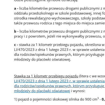
a -
liczba kilometrów przewozu drogami publicznymi z m
oddziału przedszkolnego w szkole podstawowej, innej 
ośrodka rewalidacyjno-wychowawczego, szkoły podstaw
także przewozu rodzica z tego miejsca do miejsca zamie
b -
liczba kilometrów przewozu drogami publicznymi z m
pracy i z powrotem, jeżeli nie wykonywałby przewozu, o
c -
stawka za 1 kilometr przebiegu pojazdu, określona 
LI/470/2023 z dnia 1 lutego 2023 r. w sprawie ustalenia
dla rodziców/opiekunów prawnych, którym przysługuje 
młodzieży do placówki oświatowej.
Stawka za 1 kilometr przebiegu pojazdu
(litera c we wz
LI/470/2023 z dnia 1 lutego 2023 r. w sprawie ustalenia
dla rodziców/opiekunów prawnych, którym przysługuje 
młodzieży do placówki oświatowej
i wynosi:
3
1) pojazd o pojemności skokowej silnika do 900 cm
-
0,