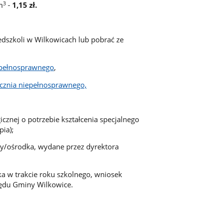
3
m
-
1,15 zł.
dszkoli w Wilkowicach lub pobrać ze
epełnosprawnego
,
cznia niepełnosprawnego,
cznej o potrzebie kształcenia specjalnego
ia);
ły/ośrodka, wydane przez dyrektora
a w trakcie roku szkolnego, wniosek
zędu Gminy Wilkowice.