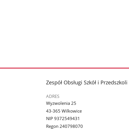
stopka
Zespół Obsługi Szkół i Przedszkol
ADRES
Wyzwolenia 25
43-365 Wilkowice
NIP 9372549431
Regon 240798070