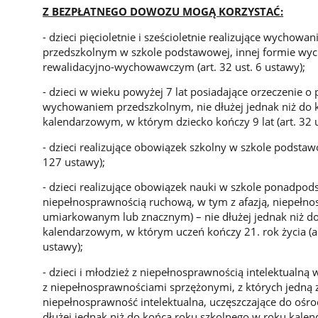
Z BEZPŁATNEGO DOWOZU MOGĄ KORZYSTAĆ:
- dzieci pięcioletnie i sześcioletnie realizujące wychow
przedszkolnym w szkole podstawowej, innej formie wy
rewalidacyjno-wychowawczym (art. 32 ust. 6 ustawy);
- dzieci w wieku powyżej 7 lat posiadające orzeczenie o 
wychowaniem przedszkolnym, nie dłużej jednak niż do 
kalendarzowym, w którym dziecko kończy 9 lat (art. 32 us
- dzieci realizujące obowiązek szkolny w szkole podstawow
127 ustawy);
- dzieci realizujące obowiązek nauki w szkole ponadpod
niepełnosprawnością ruchową, w tym z afazją, niepełno
umiarkowanym lub znacznym) – nie dłużej jednak niż d
kalendarzowym, w którym uczeń kończy 21. rok życia (art
ustawy);
- dzieci i młodzież z niepełnosprawnością intelektualną 
z niepełnosprawnościami sprzężonymi, z których jedną 
niepełnosprawność intelektualna, uczęszczające do oś
dłużej jednak niż do końca roku szkolnego w roku kal