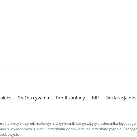
ookies
Służba cywilna
Profil zaufany
BIP
Deklaracja dos
ać adresy skrzynek mailowych. Użytkownik korzystający z odnośnika będącego 
nych w wiadomości) w celu przesłania odpowiedzi na przesłane pytania. Szczegó
 osobowych.