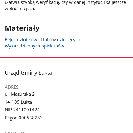
ułatwia szybką weryfikację, czy w danej instytucji są jeszcze
wolne miejsca.
Materiały
Rejestr żłobków i klubów dziecięcych
Wykaz dziennych opiekunów
stopka
Urząd Gminy Łukta
ADRES
ul. Mazurska 2
14-105 Łukta
NIP 7411001424
Regon 000538283