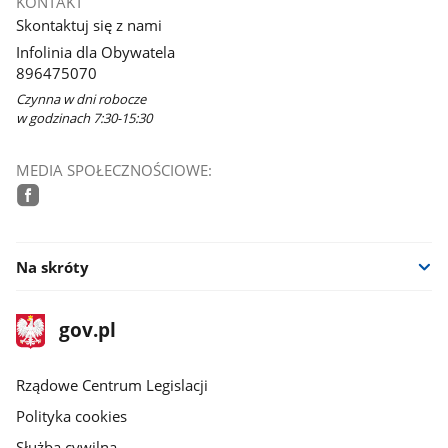
KONTAKT
Skontaktuj się z nami
Infolinia dla Obywatela
896475070
Czynna w dni robocze
w godzinach 7:30-15:30
MEDIA SPOŁECZNOŚCIOWE:
facebook
Na skróty
stopka
Strona
gov.pl
gov.pl
główna
Rządowe Centrum Legislacji
Polityka cookies
Służba cywilna