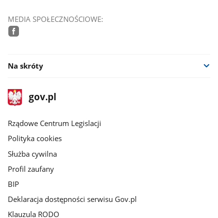
MEDIA SPOŁECZNOŚCIOWE:
facebook
Na skróty
stopka
Strona
gov.pl
gov.pl
główna
Rządowe Centrum Legislacji
Polityka cookies
Służba cywilna
Profil zaufany
BIP
Deklaracja dostępności serwisu Gov.pl
Klauzula RODO