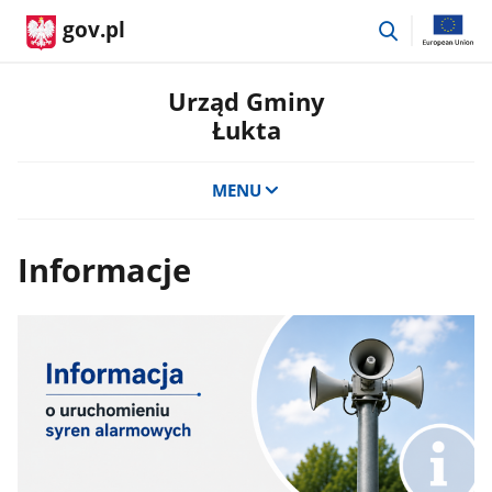
przejdź
gov.pl
do
wyszukiwar
Urząd Gminy
Łukta
MENU
Informacje