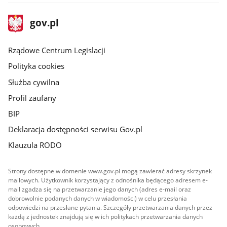
stopka
Strona
gov.pl
gov.pl
główna
Rządowe Centrum Legislacji
Polityka cookies
Służba cywilna
Profil zaufany
BIP
Deklaracja dostępności serwisu Gov.pl
Klauzula RODO
Strony dostępne w domenie www.gov.pl mogą zawierać adresy skrzynek
mailowych. Użytkownik korzystający z odnośnika będącego adresem e-
mail zgadza się na przetwarzanie jego danych (adres e-mail oraz
dobrowolnie podanych danych w wiadomości) w celu przesłania
odpowiedzi na przesłane pytania. Szczegóły przetwarzania danych przez
każdą z jednostek znajdują się w ich politykach przetwarzania danych
osobowych.