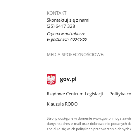
KONTAKT
Skontaktuj się z nami
(25) 6417 328
Czynna w dni robocze
w godzinach 7:00-15:00
MEDIA SPOŁECZNOŚCIOWE:
stopka
Strona
gov.pl
gov.pl
główna
Rządowe Centrum Legislacji
Polityka c
Klauzula RODO
Strony dostępne w domenie www.gov.pl mogą zawier
danych (adres e-mail oraz dobrowolnie podanych da
znajdują się w ich politykach przetwarzania danych