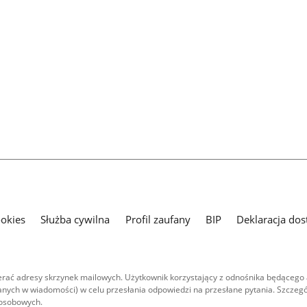
ookies
Służba cywilna
Profil zaufany
BIP
Deklaracja dos
ać adresy skrzynek mailowych. Użytkownik korzystający z odnośnika będącego 
nych w wiadomości) w celu przesłania odpowiedzi na przesłane pytania. Szczegó
 osobowych.