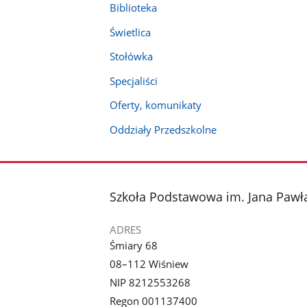
Biblioteka
Świetlica
Stołówka
Specjaliści
Oferty, komunikaty
Oddziały Przedszkolne
stopka
Szkoła Podstawowa im. Jana Pawła
ADRES
Śmiary 68
08–112 Wiśniew
NIP 8212553268
Regon 001137400