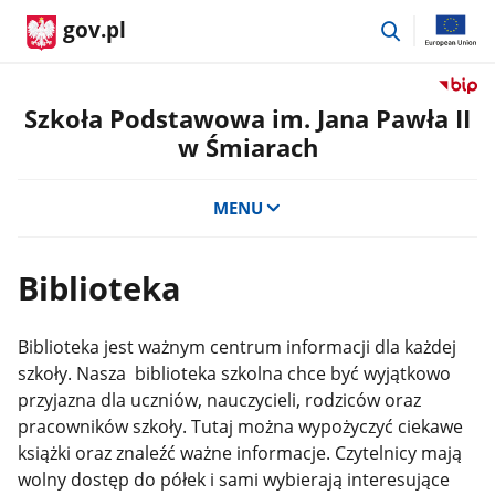
przejdź
gov.pl
do
wyszukiwar
Przejdź
do
Szkoła Podstawowa im. Jana Pawła II
serwis
w Śmiarach
Biulety
Informa
Publicz
MENU
Szkoła
Podst
im.
Biblioteka
Jana
Pawła
II
Biblioteka jest ważnym centrum informacji dla każdej
w
szkoły. Nasza biblioteka szkolna chce być wyjątkowo
Śmiara
przyjazna dla uczniów, nauczycieli, rodziców oraz
pracowników szkoły. Tutaj można wypożyczyć ciekawe
książki oraz znaleźć ważne informacje. Czytelnicy mają
wolny dostęp do półek i sami wybierają interesujące