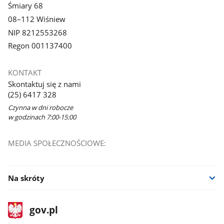
Śmiary 68
08–112 Wiśniew
NIP 8212553268
Regon 001137400
KONTAKT
Skontaktuj się z nami
(25) 6417 328
Czynna w dni robocze
w godzinach 7:00-15:00
MEDIA SPOŁECZNOŚCIOWE:
Na skróty
stopka
Strona
gov.pl
gov.pl
główna