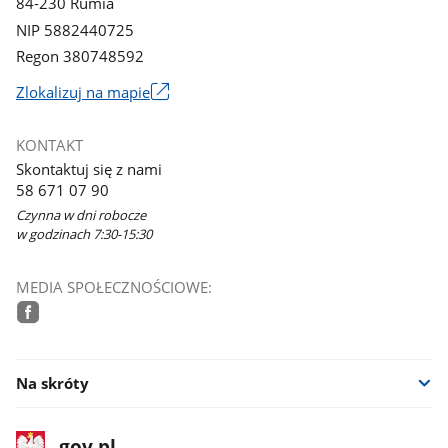
84-230 Rumia
NIP 5882440725
Regon 380748592
Link
Zlokalizuj na mapie
otworzy
się
KONTAKT
w
Skontaktuj się z nami
nowym
58 671 07 90
oknie
Czynna w dni robocze
w godzinach 7:30-15:30
MEDIA SPOŁECZNOŚCIOWE:
facebook
Na skróty
stopka
Strona
gov.pl