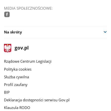
MEDIA SPOŁECZNOŚCIOWE:
facebook
Na skróty
stopka
Strona
gov.pl
gov.pl
główna
Rządowe Centrum Legislacji
Polityka cookies
Służba cywilna
Profil zaufany
BIP
Deklaracja dostępności serwisu Gov.pl
Klauzula RODO