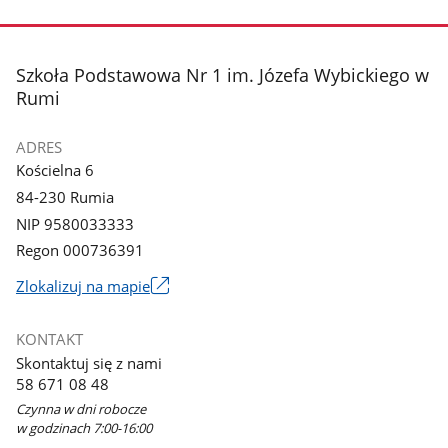
stopka
Szkoła Podstawowa Nr 1 im. Józefa Wybickiego w
Rumi
ADRES
Kościelna 6
84-230 Rumia
NIP 9580033333
Regon 000736391
Link
Zlokalizuj na mapie
otworzy
się
KONTAKT
w
Skontaktuj się z nami
nowym
58 671 08 48
oknie
Czynna w dni robocze
w godzinach 7:00-16:00