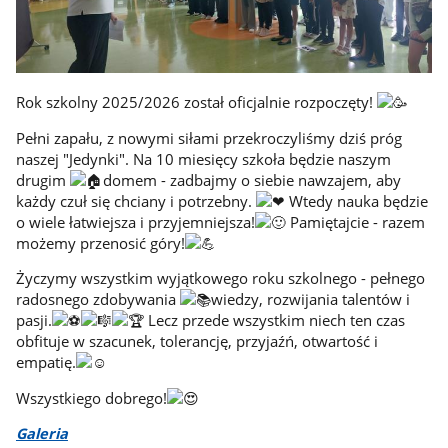
Rok szkolny 2025/2026 został oficjalnie rozpoczęty!
Pełni zapału, z nowymi siłami przekroczyliśmy dziś próg
naszej "Jedynki". Na 10 miesięcy szkoła będzie naszym
drugim
domem - zadbajmy o siebie nawzajem, aby
każdy czuł się chciany i potrzebny.
Wtedy nauka będzie
o wiele łatwiejsza i przyjemniejsza!
Pamiętajcie - razem
możemy przenosić góry!
Życzymy wszystkim wyjątkowego roku szkolnego - pełnego
radosnego zdobywania
wiedzy, rozwijania talentów i
pasji.
Lecz przede wszystkim niech ten czas
obfituje w szacunek, tolerancję, przyjaźń, otwartość i
empatię.
Wszystkiego dobrego!
Galeria