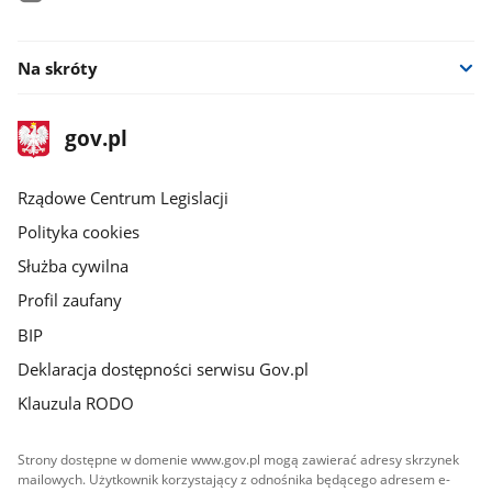
facebook
Na skróty
stopka
Strona
gov.pl
gov.pl
główna
Rządowe Centrum Legislacji
Polityka cookies
Służba cywilna
Profil zaufany
BIP
Deklaracja dostępności serwisu Gov.pl
Klauzula RODO
Strony dostępne w domenie www.gov.pl mogą zawierać adresy skrzynek
mailowych. Użytkownik korzystający z odnośnika będącego adresem e-