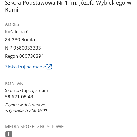
stopka
Szkoła Podstawowa Nr 1 im. Józefa Wybickiego w
Rumi
ADRES
Kościelna 6
84-230 Rumia
NIP 9580033333
Regon 000736391
Link
Zlokalizuj na mapie
otworzy
się
KONTAKT
w
Skontaktuj się z nami
nowym
58 671 08 48
oknie
Czynna w dni robocze
w godzinach 7:00-16:00
MEDIA SPOŁECZNOŚCIOWE: