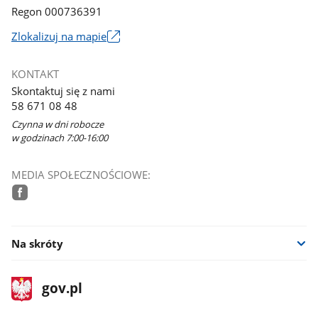
Regon 000736391
Link
Zlokalizuj na mapie
otworzy
się
KONTAKT
w
Skontaktuj się z nami
nowym
58 671 08 48
oknie
Czynna w dni robocze
w godzinach 7:00-16:00
MEDIA SPOŁECZNOŚCIOWE:
facebook
Na skróty
stopka
Strona
gov.pl
gov.pl
główna