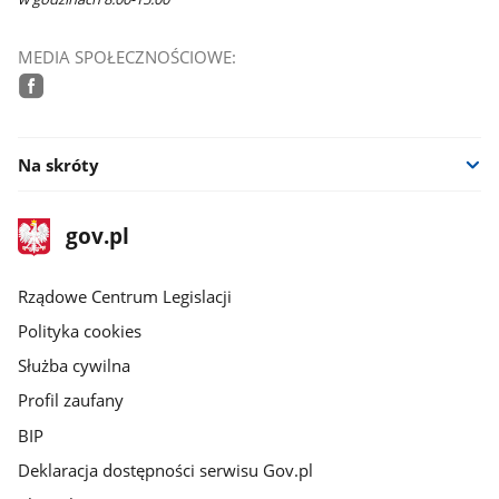
MEDIA SPOŁECZNOŚCIOWE:
facebook
Na skróty
stopka
Strona
gov.pl
gov.pl
główna
Rządowe Centrum Legislacji
Polityka cookies
Służba cywilna
Profil zaufany
BIP
Deklaracja dostępności serwisu Gov.pl