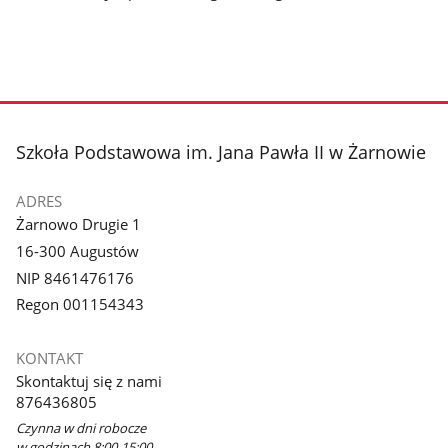
stopka
Szkoła Podstawowa im. Jana Pawła II w Żarnowie
ADRES
Żarnowo Drugie 1
16-300 Augustów
NIP 8461476176
Regon 001154343
KONTAKT
Skontaktuj się z nami
876436805
Czynna w dni robocze
w godzinach 8:00-15:00