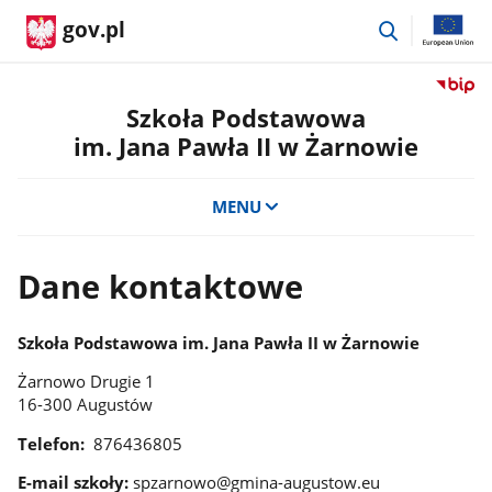
przejdź
gov.pl
do
wyszukiwar
Przejdź
do
Szkoła Podstawowa
serwis
im. Jana Pawła II w Żarnowie
Biulety
Informa
Publicz
MENU
Szkoła
Podst
im.
Dane kontaktowe
Jana
Pawła
II
Szkoła Podstawowa im. Jana Pawła II w Żarnowie
w
Żarnowo Drugie 1
Żarnow
16-300 Augustów
Telefon:
876436805
E-mail szkoły:
spzarnowo@gmina-augustow.eu