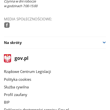
Czynna w dni robocze
w godzinach 7:00-15:00
MEDIA SPOŁECZNOŚCIOWE:
facebook
Na skróty
stopka
Strona
gov.pl
gov.pl
główna
Rządowe Centrum Legislacji
Polityka cookies
Służba cywilna
Profil zaufany
BIP
Deklaracja dostępności serwisu Gov.pl