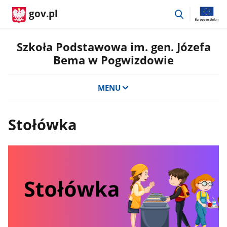
przejdź
gov.pl
do
wyszukiwar
Szkoła Podstawowa im. gen. Józefa
Bema w Pogwizdowie
MENU
Stołówka