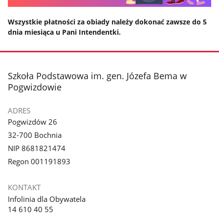
Wszystkie płatności za obiady należy dokonać zawsze do 5
dnia miesiąca u Pani Intendentki.
stopka
Szkoła Podstawowa im. gen. Józefa Bema w
Pogwizdowie
ADRES
Pogwizdów 26
32-700 Bochnia
NIP 8681821474
Regon 001191893
KONTAKT
Infolinia dla Obywatela
14 610 40 55