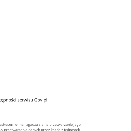
tępności serwisu Gov.pl
adresem e-mail zgadza się na przetwarzanie jego
ły przetwarzania danych przez każdą z jednostek