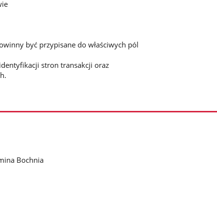
wie
owinny być przypisane do właściwych pól
dentyfikacji stron transakcji oraz
h.
mina Bochnia