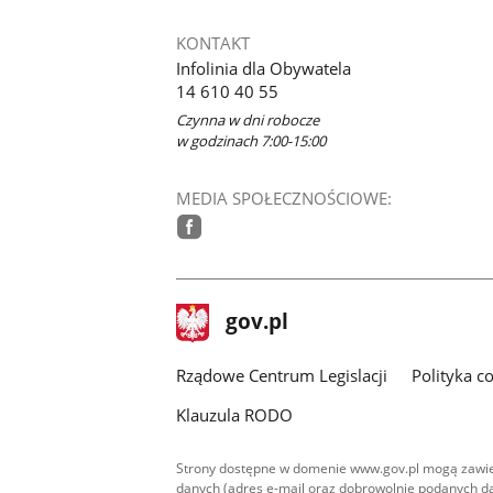
KONTAKT
Infolinia dla Obywatela
14 610 40 55
Czynna w dni robocze
w godzinach 7:00-15:00
MEDIA SPOŁECZNOŚCIOWE:
facebook
stopka
Strona
gov.pl
gov.pl
główna
Rządowe Centrum Legislacji
Polityka c
Klauzula RODO
Strony dostępne w domenie www.gov.pl mogą zawier
danych (adres e-mail oraz dobrowolnie podanych da