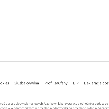
ookies
Służba cywilna
Profil zaufany
BIP
Deklaracja dos
ać adresy skrzynek mailowych. Użytkownik korzystający z odnośnika będącego 
nych w wiadomości) w celu przesłania odpowiedzi na przesłane pytania. Szczegó