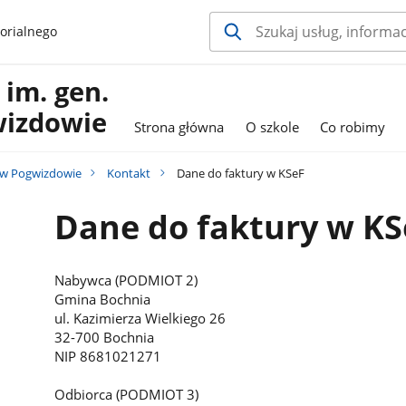
orialnego
im. gen.
wizdowie
Strona główna
O szkole
Co robimy
 w Pogwizdowie
Kontakt
Dane do faktury w KSeF
Dane do faktury w KS
Nabywca (PODMIOT 2)
Gmina Bochnia
ul. Kazimierza Wielkiego 26
32-700 Bochnia
NIP 8681021271
Odbiorca (PODMIOT 3)