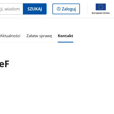
Logowanie
SZUKAJ
Zaloguj
do
panelu
Aktualności
Załatw sprawę
Kontakt
eF