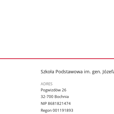
stopka
Szkoła Podstawowa im. gen. Józe
ADRES
Pogwizdów 26
32-700 Bochnia
NIP 8681821474
Regon 001191893