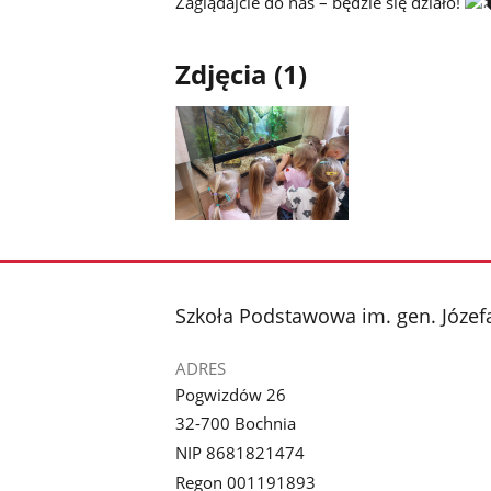
Zaglądajcie do nas – będzie się działo!
Zdjęcia (1)
Pokaż
zdjęcie
1
z
stopka
Szkoła Podstawowa im. gen. Józe
galerii.
ADRES
Pogwizdów 26
32-700 Bochnia
NIP 8681821474
Regon 001191893