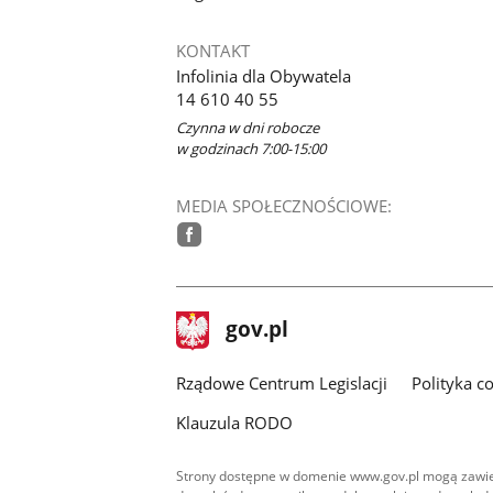
KONTAKT
Infolinia dla Obywatela
14 610 40 55
Czynna w dni robocze
w godzinach 7:00-15:00
MEDIA SPOŁECZNOŚCIOWE:
facebook
stopka
Strona
gov.pl
gov.pl
główna
Rządowe Centrum Legislacji
Polityka c
Klauzula RODO
Strony dostępne w domenie www.gov.pl mogą zawier