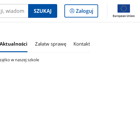
Logowanie
SZUKAJ
Zaloguj
do
panelu
Aktualności
Załatw sprawę
Kontakt
ątko w naszej szkole