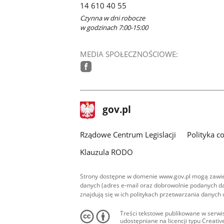
14 610 40 55
Czynna w dni robocze
w godzinach 7:00-15:00
MEDIA SPOŁECZNOŚCIOWE:
facebook
stopka
Strona
gov.pl
gov.pl
główna
Rządowe Centrum Legislacji
Polityka c
Klauzula RODO
Strony dostępne w domenie www.gov.pl mogą zawier
danych (adres e-mail oraz dobrowolnie podanych da
znajdują się w ich politykach przetwarzania danych
Treści tekstowe publikowane w serwis
udostępniane na licencji typu Creat