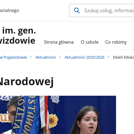
orialnego
im. gen.
wizdowie
Strona główna
O szkole
Co robimy
 w Pogwizdowie
Aktualności
Aktualności 2025/2026
Dzień Eduka
 Narodowej