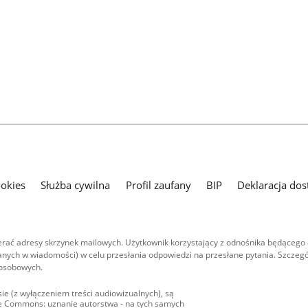
ookies
Służba cywilna
Profil zaufany
BIP
Deklaracja dos
ać adresy skrzynek mailowych. Użytkownik korzystający z odnośnika będącego 
nych w wiadomości) w celu przesłania odpowiedzi na przesłane pytania. Szczegó
 osobowych.
ie (z wyłączeniem treści audiowizualnych), są
ive Commons: uznanie autorstwa - na tych samych