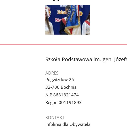
Pokaż
zdjęcie
1
z
stopka
Szkoła Podstawowa im. gen. Józe
galerii.
ADRES
Pogwizdów 26
32-700 Bochnia
NIP 8681821474
Regon 001191893
KONTAKT
Infolinia dla Obywatela