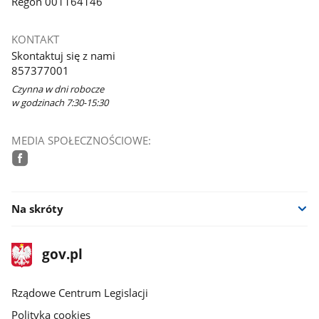
Regon 001164146
KONTAKT
Skontaktuj się z nami
857377001
Czynna w dni robocze
w godzinach 7:30-15:30
MEDIA SPOŁECZNOŚCIOWE:
facebook
Na skróty
stopka
Strona
gov.pl
gov.pl
główna
Rządowe Centrum Legislacji
Polityka cookies