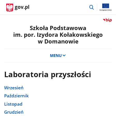
przejdź
gov.pl
do
wyszukiwar
Przejdź
do
Szkoła Podstawowa
serwis
im. por. Izydora Kołakowskiego
Biulety
w Domanowie
Informa
Publicz
Szkoła
MENU
Podst
im.
por.
Laboratoria przyszłości
Izydora
Kołako
w
Wrzesień
Doman
Październik
Listopad
Grudzień