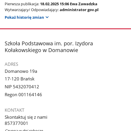
Pierwsza publikacja:
18.02.2025 15:06 Ewa Zawadzka
Wytwarzający/ Odpowiadający:
administrator gov.pl
Pokaż historię zmian
stopka
Szkoła Podstawowa im. por. Izydora
Kołakowskiego w Domanowie
ADRES
Domanowo 19a
17-120 Brańsk
NIP 5432070412
Regon 001164146
KONTAKT
Skontaktuj się z nami
857377001
Czynna w dni robocze