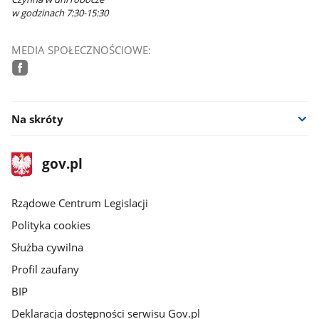
w godzinach 7:30-15:30
MEDIA SPOŁECZNOŚCIOWE:
facebook
Na skróty
stopka
Strona
gov.pl
gov.pl
główna
Rządowe Centrum Legislacji
Polityka cookies
Służba cywilna
Profil zaufany
BIP
Deklaracja dostępności serwisu Gov.pl