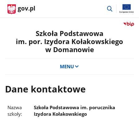
przejdź
gov.pl
do
wyszukiwar
Przejdź
do
Szkoła Podstawowa
serwis
im. por. Izydora Kołakowskiego
Biulety
w Domanowie
Informa
Publicz
Szkoła
MENU
Podst
im.
por.
Dane kontaktowe
Izydora
Kołako
w
Nazwa
Szkoła Podstawowa im. porucznika
Doman
szkoły:
Izydora Kołakowskiego