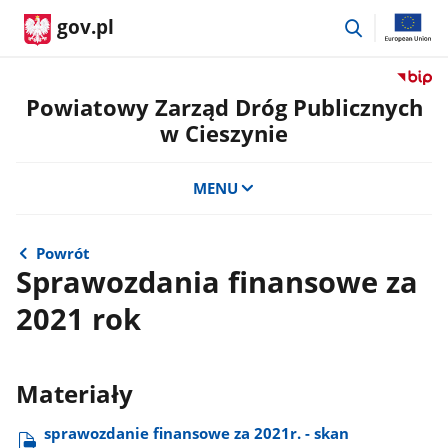
przejdź
gov.pl
do
wyszukiwar
Przejdź
do
Powiatowy Zarząd Dróg Publicznych
serwis
w Cieszynie
Biulety
Informa
Publicz
MENU
Powiat
Zarząd
Dróg
Powrót
Public
Sprawozdania finansowe za
w
2021 rok
Cieszyn
Materiały
sprawozdanie finansowe za 2021r. - skan