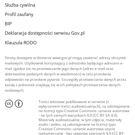
Służba cywilna
Profil zaufany
BIP
Deklaracja dostępności serwisu Gov.pl
Klauzula RODO
Strony dostępne w domenie www.gov.pl mogą zawierać adresy skrzynek
mailowych. Użytkownik korzystający z odnośnika będącego adresem e-
mail zgadza się na przetwarzanie jego danych (adres e-mail oraz
dobrowolnie podanych danych w wiadomości) w celu przesłania
odpowiedzi na przesłane pytania. Szczegóły przetwarzania danych przez
każdą z jednostek znajdują się w ich politykach przetwarzania danych
osobowych.
Treści tekstowe publikowane w serwisie (z
wyłączeniem treści audiowizualnych), są udostępniane
na licencji typu Creative Commons: uznanie autorstwa
- na tych samych warunkach 4.0 (CC BY-SA 4.0).
Materiały audiowizualne, w tym zdjęcia, materiały
audio i wideo, są udostępniane na licencji typu
Creative Commons: uznanie autorstwa użycie
niekomercyjne - bez utworów zależnych 4.0 (CC BY-