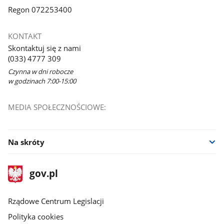
Regon 072253400
KONTAKT
Skontaktuj się z nami
(033) 4777 309
Czynna w dni robocze
w godzinach 7:00-15:00
MEDIA SPOŁECZNOŚCIOWE:
Na skróty
stopka
Strona
gov.pl
gov.pl
główna
Rządowe Centrum Legislacji
Polityka cookies