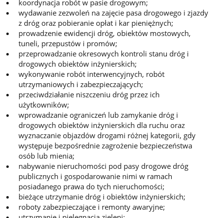
koordynacja robót w pasie drogowym;
wydawanie zezwoleń na zajęcie pasa drogowego i zjazdy
z dróg oraz pobieranie opłat i kar pieniężnych;
prowadzenie ewidencji dróg, obiektów mostowych,
tuneli, przepustów i promów;
przeprowadzanie okresowych kontroli stanu dróg i
drogowych obiektów inżynierskich;
wykonywanie robót interwencyjnych, robót
utrzymaniowych i zabezpieczających;
przeciwdziałanie niszczeniu dróg przez ich
użytkowników;
wprowadzanie ograniczeń lub zamykanie dróg i
drogowych obiektów inżynierskich dla ruchu oraz
wyznaczanie objazdów drogami różnej kategorii, gdy
występuje bezpośrednie zagrożenie bezpieczeństwa
osób lub mienia;
nabywanie nieruchomości pod pasy drogowe dróg
publicznych i gospodarowanie nimi w ramach
posiadanego prawa do tych nieruchomości;
bieżące utrzymanie dróg i obiektów inżynierskich;
roboty zabezpieczające i remonty awaryjne;
utrzymanie i pielęgnacja zieleni;