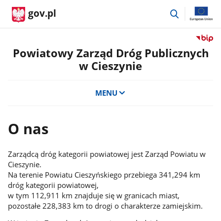
przejdź
gov.pl
do
wyszukiwar
Przejdź
do
Powiatowy Zarząd Dróg Publicznych
serwis
w Cieszynie
Biulety
Informa
Publicz
MENU
Powiat
Zarząd
Dróg
O nas
Public
w
Cieszyn
Zarządcą dróg kategorii powiatowej jest Zarząd Powiatu w
Cieszynie.
Na terenie Powiatu Cieszyńskiego przebiega 341,294 km
dróg kategorii powiatowej,
w tym 112,911 km znajduje się w granicach miast,
pozostałe 228,383 km to drogi o charakterze zamiejskim.