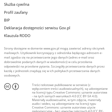
Służba cywilna
Profil zaufany
BIP
Deklaracja dostępności serwisu Gov.pl
Klauzula RODO
Strony dostępne w domenie www.gov.pl mogą zawierać adresy skrzynek
mailowych. Użytkownik korzystający z odnośnika będącego adresem e-
mail zgadza się na przetwarzanie jego danych (adres e-mail oraz
dobrowolnie podanych danych w wiadomości) w celu przesłania
odpowiedzi na przesłane pytania. Szczegóły przetwarzania danych przez
każdą z jednostek znajdują się w ich politykach przetwarzania danych
osobowych.
Treści tekstowe publikowane w serwisie (z
wyłączeniem treści audiowizualnych), są udostępniane
na licencji typu Creative Commons: uznanie autorstwa
- na tych samych warunkach 4.0 (CC BY-SA 4.0).
Materiały audiowizualne, w tym zdjęcia, materiały
audio i wideo, są udostępniane na licencji typu
Creative Commons: uznanie autorstwa użycie
niekomercyjne - bez utworów zależnych 4.0 (CC BY-