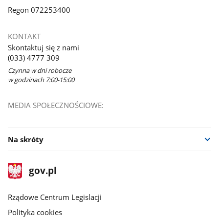
Regon 072253400
KONTAKT
Skontaktuj się z nami
(033) 4777 309
Czynna w dni robocze
w godzinach 7:00-15:00
MEDIA SPOŁECZNOŚCIOWE:
Na skróty
stopka
Strona
gov.pl
gov.pl
główna
Rządowe Centrum Legislacji
Polityka cookies