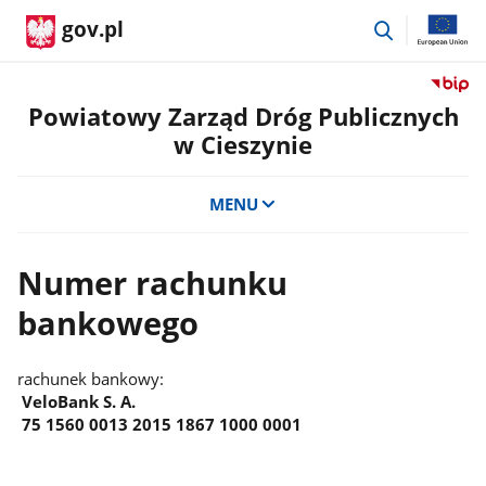
przejdź
gov.pl
do
wyszukiwar
Przejdź
do
Powiatowy Zarząd Dróg Publicznych
serwis
w Cieszynie
Biulety
Informa
Publicz
MENU
Powiat
Zarząd
Dróg
Numer rachunku
Public
bankowego
w
Cieszyn
rachunek bankowy:
VeloBank S. A.
75 1560 0013 2015 1867 1000 0001